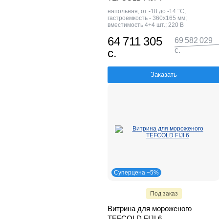
напольная; от -18 до -14 °С;
гастроемкость - 360х165 мм;
вместимость 4+4 шт.; 220 В
64 711 305
69 582 029
с.
с.
Заказать
Суперцена −5%
Под заказ
Витрина для мороженого
TEFCOLD FIJI 6