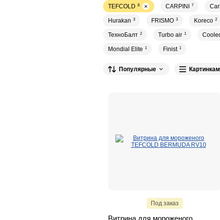
TEFCOLD
8
CARPINI
7
Ca
Hurakan
3
FRISMO
3
Koreco
2
ТехноБалт
2
Turbo air
1
Coole
Mondial Elite
1
Finist
1
Популярные
Картинкам
Под заказ
Витрина для мороженого