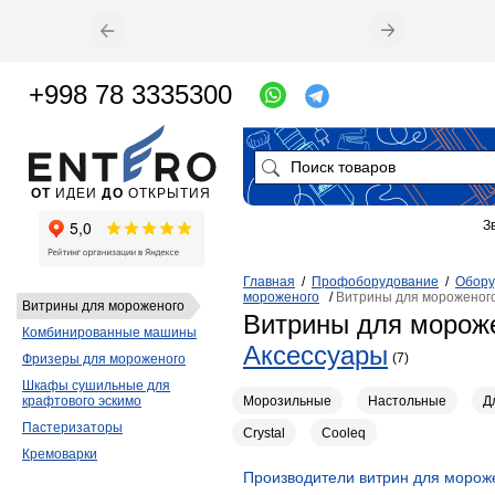
+998 78 3335300
ОТ
ИДЕИ
ДО
ОТКРЫТИЯ
З
Главная
/
Профоборудование
/
Обору
мороженого
/
Витрины для морожено
Витрины для мороженого
Витрины для морож
Комбинированные машины
Аксессуары
(7)
Фризеры для мороженого
Шкафы сушильные для
Морозильные
Настольные
Д
крафтового эскимо
Пастеризаторы
Crystal
Cooleq
Кремоварки
Производители витрин для морож