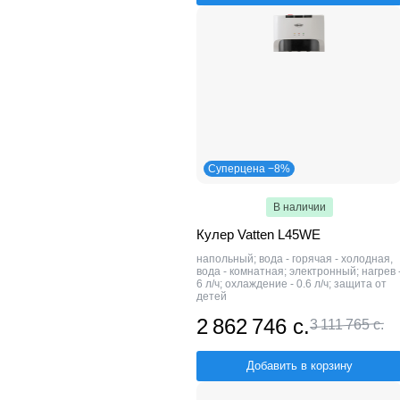
Суперцена −8%
В наличии
Кулер Vatten L45WE
напольный; вода - горячая - холодная,
вода - комнатная; электронный; нагрев 
6 л/ч; охлаждение - 0.6 л/ч; защита от
детей
2 862 746 с.
3 111 765 с.
Добавить в корзину