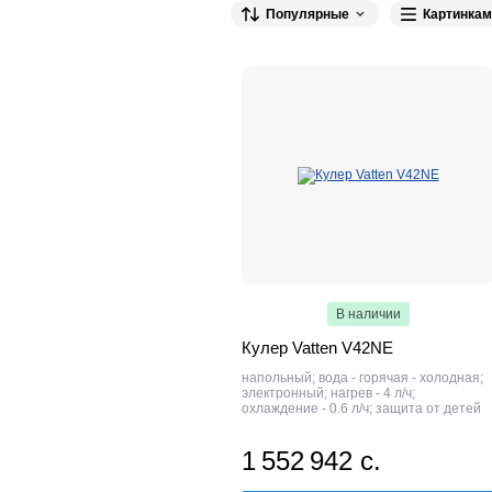
Greendex
HotFrost
Популярные
Картинкам
В наличии
Кулер Vatten V42NE
напольный; вода - горячая - холодная;
электронный; нагрев - 4 л/ч;
охлаждение - 0.6 л/ч; защита от детей
1 552 942 с.