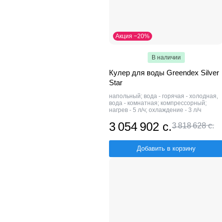
Акция −20%
В наличии
Кулер для воды Greendex Silver
Star
напольный; вода - горячая - холодная,
вода - комнатная; компрессорный;
нагрев - 5 л/ч; охлаждение - 3 л/ч
3 054 902 с.
3 818 628 с.
Добавить в корзину