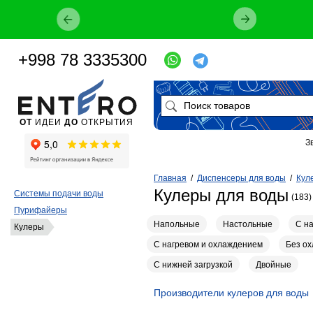
+998 78 3335300
ОТ
ИДЕИ
ДО
ОТКРЫТИЯ
З
Главная
/
Диспенсеры для воды
/
Кул
Кулеры для воды
Системы подачи воды
(183)
Пурифайеры
Напольные
Настольные
С н
Кулеры
С нагревом и охлаждением
Без о
С нижней загрузкой
Двойные
Производители кулеров для воды
12
7