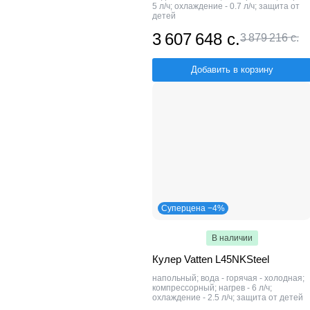
5 л/ч; охлаждение - 0.7 л/ч; защита от
детей
3 607 648 с.
3 879 216 с.
Добавить в корзину
Суперцена −4%
В наличии
Кулер Vatten L45NKSteel
напольный; вода - горячая - холодная;
компрессорный; нагрев - 6 л/ч;
охлаждение - 2.5 л/ч; защита от детей