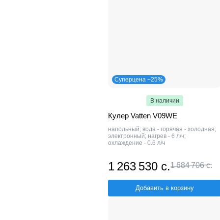
Суперцена −25%
В наличии
Кулер Vatten V09WE
напольный; вода - горячая - холодная;
электронный; нагрев - 6 л/ч;
охлаждение - 0.6 л/ч
1 263 530 с.
1 684 706 с.
Добавить в корзину