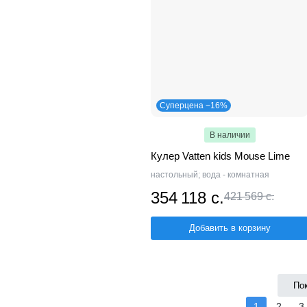
Суперцена −16%
В наличии
Кулер Vatten kids Mouse Lime
настольный; вода - комнатная
354 118 с.
421 569 с.
Добавить в корзину
По
1
2
3