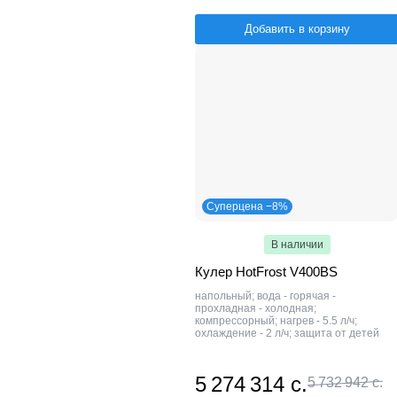
Добавить в корзину
Суперцена −8%
В наличии
Кулер HotFrost V400BS
напольный; вода - горячая -
прохладная - холодная;
компрессорный; нагрев - 5.5 л/ч;
охлаждение - 2 л/ч; защита от детей
5 274 314 с.
5 732 942 с.