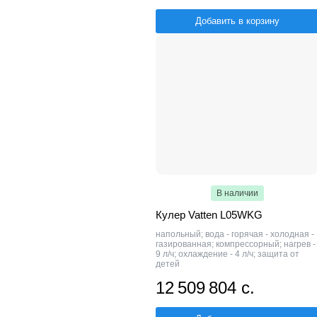
Добавить в корзину
В наличии
Кулер Vatten L05WKG
напольный; вода - горячая - холодная -
газированная; компрессорный; нагрев -
9 л/ч; охлаждение - 4 л/ч; защита от
детей
12 509 804 с.