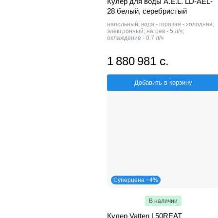
Кулер для воды A.E.L. LD-AEL-
28 белый, серебристый
напольный; вода - горячая - холодная;
электронный; нагрев - 5 л/ч;
охлаждение - 0.7 л/ч
1 880 981 с.
Добавить в корзину
Суперцена −4%
В наличии
Кулер Vatten L50REAT