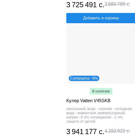
3 725 491 с.
3 880 785 с.
Добавить в корзину
Суперцена −8%
В наличии
Кулер Vatten V45SKB
напольный; вода - горячая - холодная,
вода - комнатная; компрессорный;
нагрев - 6 л/ч; охлаждение - 2 л/ч;
защита от детей
3 941 177 с.
4 283 922 с.