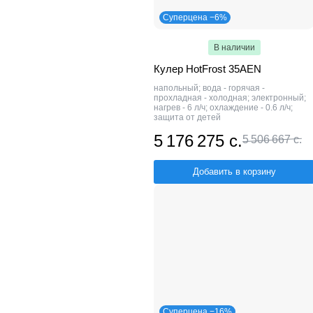
Суперцена −6%
В наличии
Кулер HotFrost 35AEN
напольный; вода - горячая -
прохладная - холодная; электронный;
нагрев - 6 л/ч; охлаждение - 0.6 л/ч;
защита от детей
5 176 275 с.
5 506 667 с.
Добавить в корзину
Суперцена −16%