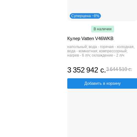
Суперцена −8%
В наличии
Кулер Vatten V46WKB
напольный; вода - горячая - холодная,
вода - комнатная; компрессорный;
нагрев - 6 л/ч; охлаждение - 2 л/ч
3 352 942 с.
3 644 510 с.
Добавить в корзину