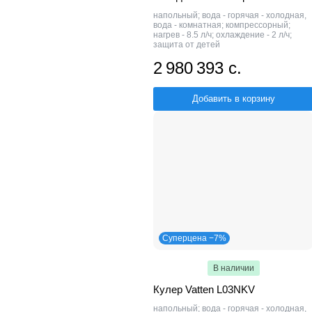
напольный; вода - горячая - холодная,
вода - комнатная; компрессорный;
нагрев - 8.5 л/ч; охлаждение - 2 л/ч;
защита от детей
2 980 393 с.
Добавить в корзину
Суперцена −7%
В наличии
Кулер Vatten L03NKV
напольный; вода - горячая - холодная,