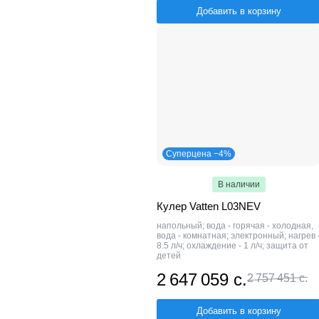
Добавить в корзину
Суперцена −4%
В наличии
Кулер Vatten L03NEV
напольный; вода - горячая - холодная,
вода - комнатная; электронный; нагрев 
8.5 л/ч; охлаждение - 1 л/ч; защита от
детей
2 647 059 с.
2 757 451 с.
Добавить в корзину