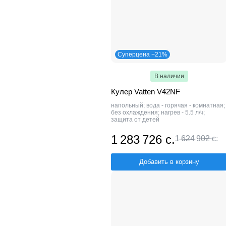
Суперцена −21%
В наличии
Кулер Vatten V42NF
напольный; вода - горячая - комнатная;
без охлаждения; нагрев - 5.5 л/ч;
защита от детей
1 283 726 с.
1 624 902 с.
Добавить в корзину