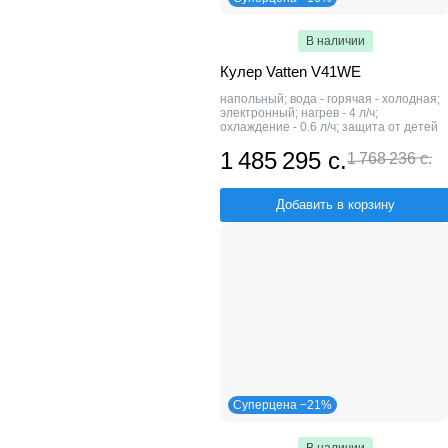
В наличии
Кулер Vatten V41WE
напольный; вода - горячая - холодная;
электронный; нагрев - 4 л/ч;
охлаждение - 0.6 л/ч; защита от детей
1 485 295 с.
1 768 236 с.
Добавить в корзину
Суперцена −21%