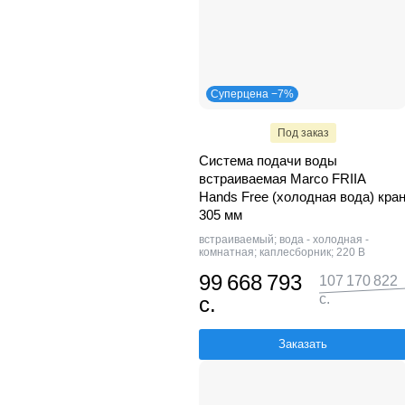
Суперцена −7%
Под заказ
Система подачи воды
встраиваемая Marco FRIIA
Hands Free (холодная вода) кра
305 мм
встраиваемый; вода - холодная -
комнатная; каплесборник; 220 В
99 668 793
107 170 822
с.
с.
Заказать