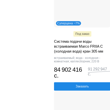
Суперцена −7%
Под заказ
Система подачи воды
встраиваемая Marco FRIIA C
(холодная вода) кран 305 мм
встраиваемый; вода - холодная -
комнатная; каплесборник; 220 В
84 902 416
91 292 947
с.
с.
Заказать