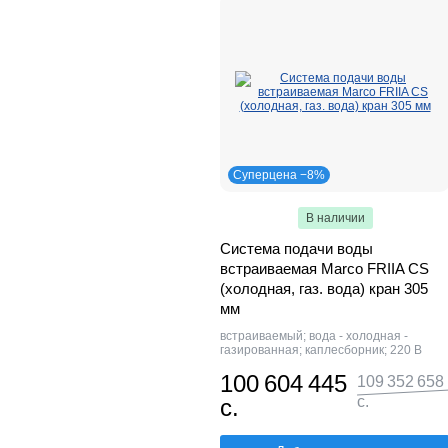
Суперцена −8%
В наличии
Система подачи воды
встраиваемая Marco FRIIA CS
(холодная, газ. вода) кран 305
мм
встраиваемый; вода - холодная -
газированная; каплесборник; 220 В
100 604 445
109 352 658
с.
с.