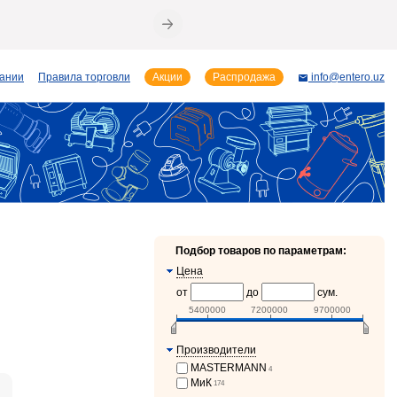
пании
Правила торговли
Акции
Распродажа
info@entero.uz
Подбор товаров по параметрам:
Цена
от
до
сум.
5400000
7200000
9700000
Производители
MASTERMANN
4
МиК
174