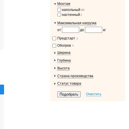
Монтаж
напольный
161
настенный
2
Максимальная нагрузка
от
до
кг
Предстарт
2
Обогрев
4
Ширина
Глубина
Высота
Страна производства
Статус товара
Очистить