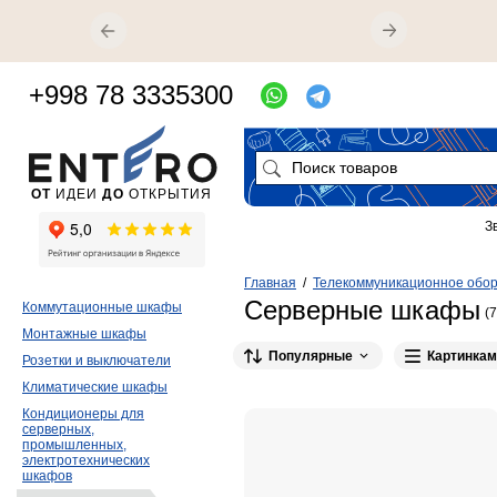
+998 78 3335300
ОТ
ИДЕИ
ДО
ОТКРЫТИЯ
З
Главная
/
Телекоммуникационное обо
Серверные шкафы
Коммутационные шкафы
(7
Монтажные шкафы
Популярные
Картинкам
Розетки и выключатели
Климатические шкафы
Кондиционеры для
серверных,
промышленных,
электротехнических
шкафов