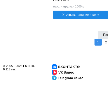
макс. нагрузка - 1500 кг
Уточнить наличие и цену
По
1
2
© 2005—2026 ENTERO
0.113 сек.
Telegram канал