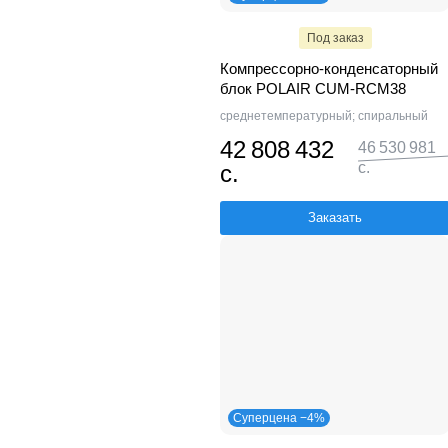
Под заказ
Компрессорно-конденсаторный
блок POLAIR CUM-RCM38
среднетемпературный; спиральный
42 808 432
46 530 981
с.
с.
Заказать
Суперцена −4%