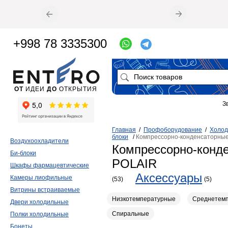
+998 78 3335300
ОТ
ИДЕИ
ДО
ОТКРЫТИЯ
З
Главная
/
Профоборудование
/
Холод
блоки
/
Компрессорно-конденсаторные
Воздухоохладители
Компрессорно-конд
Би-блоки
POLAIR
Шкафы фармацевтические
Аксессуары
Камеры лиофильные
(53)
(5)
Витрины встраиваемые
Низкотемпературные
Среднетем
Двери холодильные
Спиральные
Полки холодильные
Бонеты