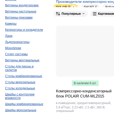
Производители компрессорно-кон
Витрины кондитерские
POLAIR
53
SHUFT
17
Bellu
Витрины настольные
Популярные
Картинкам
Intercold
8
Electrolux
3
SCOTS
Витрины-прилавки
Камеры
Кегераторы и охладители
Лари
Льдогенераторы
Моноблоки
Сплит-системы
Витрины вертикальные
Столы для пиццы и
салатов
Столы комбинированные
Столы морозильные
В наличии 6 шт.
Столы холодильные
Компрессорно-конденсаторный
Шкафы с контролем
блок POLAIR CUM-MLZ015
влажности
в помещении; среднетемпературный;
Шкафы комбинированные
3
5.9 м
/час; 3.23 кВт; 2.5 кВт; 380 В;
Шкафы морозильные
спиральный