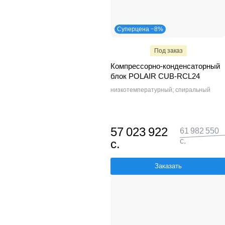
Суперцена −8%
Под заказ
Компрессорно-конденсаторный
блок POLAIR CUB-RCL24
низкотемпературный; спиральный
57 023 922
61 982 550
с.
с.
Заказать