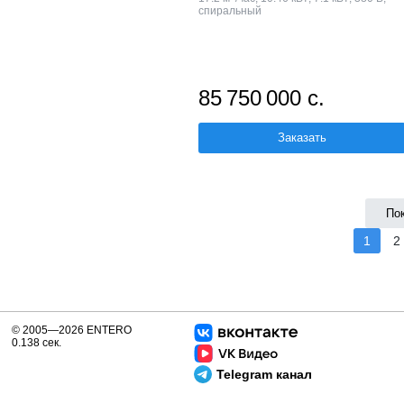
спиральный
85 750 000 с.
Заказать
По
1
2
© 2005—2026 ENTERO
0.138 сек.
Telegram канал