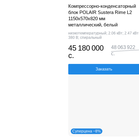
Компрессорно-конденсаторный
блок POLAIR Sustera Rime L2
1150x570x820 мм
металлический, белый
низкотемпературный; 2.06 кВт; 2.47 кВт
380 В; спиральный
45 180 000
48 063 922
с.
с.
Заказать
Суперцена −8%