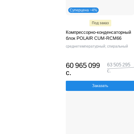
Суперцена −4%
Под заказ
Компрессорно-конденсаторный
блок POLAIR CUM-RCM66
среднетемпературный; спиральный
60 965 099
63 505 295
с.
с.
Заказать