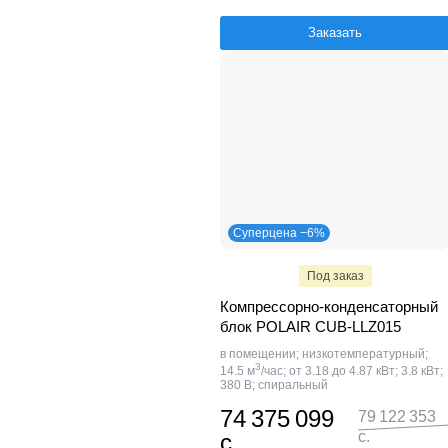
Заказать
Суперцена −6%
Под заказ
Компрессорно-конденсаторный
блок POLAIR CUB-LLZ015
в помещении; низкотемпературный;
3
14.5 м
/час; от 3.18 до 4.87 кВт; 3.8 кВт;
380 В; спиральный
74 375 099
79 122 353
с.
с.