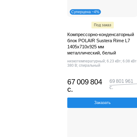
Суперцена −4%
Под заказ
Компрессорно-конденсаторный
блок POLAIR Sustera Rime L7
1405x710x925 мм
металлический, белый
низкотемпературный; 6.23 кВт; 6.08 кВт
380 В; спиральный
67 009 804
69 801 961
с.
с.
Заказать