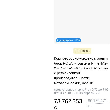
Суперцена −8%
Под заказ
Компрессорно-конденсаторный
блок POLAIR Sustera Rime iM2-
W-LN-OS-SF6 1405x710x925 мм
с регулировкой
производительности,
металлический, белый
среднетемпературный; от 0.71 до 7.09
кВт; 3.47 кВт; 380 В; спиральный
73 762 353
80 176 471
с.
с.