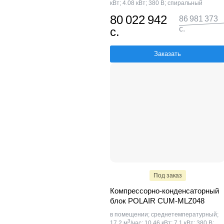
кВт; 4.08 кВт; 380 В; спиральный
80 022 942
86 981 373
с.
с.
Заказать
Под заказ
Компрессорно-конденсаторный
блок POLAIR CUM-MLZ048
в помещении; среднетемпературный;
3
17.2 м
/час; 10.46 кВт; 7.1 кВт; 380 В;