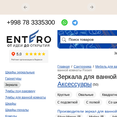
+998 78 3335300
ОТ
ИДЕИ
ДО
ОТКРЫТИЯ
З
Главная
/
Сантехника
/
Мебель для в
ванной комнаты Fixsen
Шкафы зеркальные
Зеркала для ванной
Гарнитуры
Аксессуары
(50)
Зеркала
Тумбы под раковину
Круглые
Овальные
Квадратн
Тумбы для ванной комнаты
С подсветкой
С полкой
Со ш
Шкафы
Шкафы-пеналы
Производители зеркал для ванно
Комоды
230
199