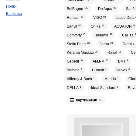
Silver Mirrors
Mixline
Ar
Полки
BelBagno
120
De Aqua
95
Sanfl
Банкетки
Relisan
70
VIGO
68
Jacob Delaf
Sanvit
57
Onika
57
AQUATON
55
Comforty
45
Taliente
39
СаНта
3
Stella Polar
28
Jorno
23
Doratiz
Kerama Marazzi
15
Raval
13
Ce
Geberit
10
AM.PM
10
BMT
9
Bemeta
4
Duravit
4
Velvex
4
Villeroy & Boch
1
Merida
1
Clar
DELLA
1
Ideal Standard
1
Rav
Картинками