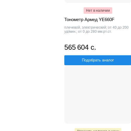
Нет в наличии
Тонометр Армед YE660F
плечевой, электрический; от 40 до 200
уд/мин.; от 0 до 280 мм.рт.ст.
565 604 с.
Подобрать аналог