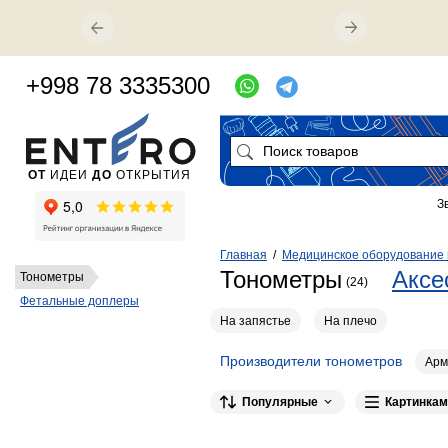
+998 78 3335300
ОТ
ИДЕИ
ДО
ОТКРЫТИЯ
З
Главная
/
Медицинское оборудование 
Тонометры
Аксе
Тонометры
(24)
Фетальные доплеры
На запястье
На плечо
Производители тонометров
Арм
Популярные
Картинкам