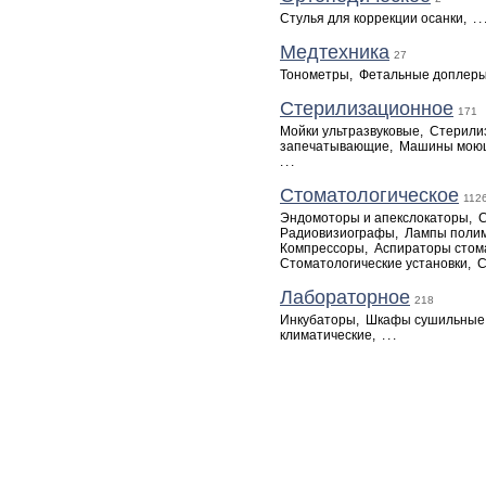
Стулья для коррекции осанки
,
..
Медтехника
27
Тонометры
,
Фетальные доплер
Стерилизационное
171
Мойки ультразвуковые
,
Стерили
запечатывающие
,
Машины мою
...
Стоматологическое
112
Эндомоторы и апекслокаторы
,
Радиовизиографы
,
Лампы поли
Компрессоры
,
Аспираторы стом
Стоматологические установки
,
С
Лабораторное
218
Инкубаторы
,
Шкафы сушильные
климатические
,
...