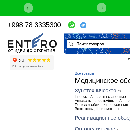
+998 78 3335300
ОТ
ИДЕИ
ДО
ОТКРЫТИЯ
З
Все товары
Медицинское обо
Зуботехническое
65
Прессы
,
Аппараты сварочные
,
Аппараты пароструйные
,
Аппар
Печи для обжига и прессования
Воскотопки
,
Шлифмоторы
,
Реанимационное обор
Ортопедическое
2