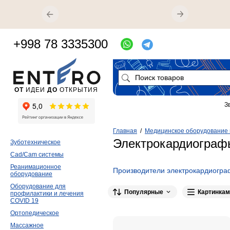
+998 78 3335300
ОТ
ИДЕИ
ДО
ОТКРЫТИЯ
З
Главная
/
Медицинское оборудование 
Электрокардиограф
Зуботехническое
Cad/Cam системы
Реанимационное
Производители электрокардиогра
оборудование
Оборудование для
Популярные
Картинкам
профилактики и лечения
COVID 19
Ортопедическое
Массажное