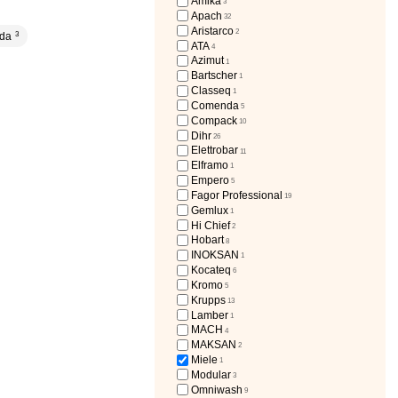
Amika
3
Apach
32
Aristarco
2
da
3
ATA
4
Azimut
1
Bartscher
1
Classeq
1
Comenda
5
Compack
10
Dihr
26
Elettrobar
11
Elframo
1
Empero
5
Fagor Professional
19
Gemlux
1
Hi Chief
2
Hobart
8
INOKSAN
1
Kocateq
6
Kromo
5
Krupps
13
Lamber
1
MACH
4
MAKSAN
2
Miele
1
Modular
3
Omniwash
9