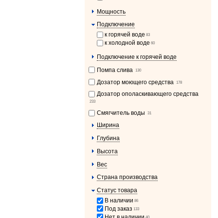
Мощность
Подключение
к горячей воде
83
к холодной воде
60
Подключение к горячей воде
Помпа слива
130
Дозатор моющего средства
178
Дозатор ополаскивающего средства
233
Смягчитель воды
31
Ширина
Глубина
Высота
Вес
Страна производства
Статус товара
В наличии
86
Под заказ
133
Нет в наличии
40