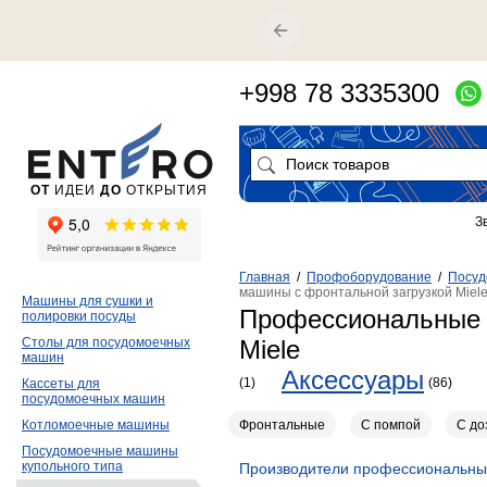
+998 78 3335300
ОТ
ИДЕИ
ДО
ОТКРЫТИЯ
З
Главная
/
Профоборудование
/
Посуд
машины с фронтальной загрузкой Miel
Машины для сушки и
Профессиональные 
полировки посуды
Столы для посудомоечных
Miele
машин
Аксессуары
(1)
(86)
Кассеты для
посудомоечных машин
Фронтальные
С помпой
С до
Котломоечные машины
Посудомоечные машины
купольного типа
Производители профессиональных