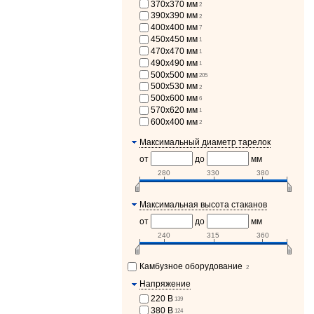
370х370 мм
2
390х390 мм
2
400х400 мм
7
450х450 мм
1
470х470 мм
1
490x490 мм
1
500х500 мм
205
500х530 мм
2
500х600 мм
6
570х620 мм
1
600x400 мм
2
Максимальный диаметр тарелок
от
до
мм
280
330
380
Максимальная высота стаканов
от
до
мм
240
315
360
Камбузное оборудование
2
Напряжение
220 В
139
380 В
124