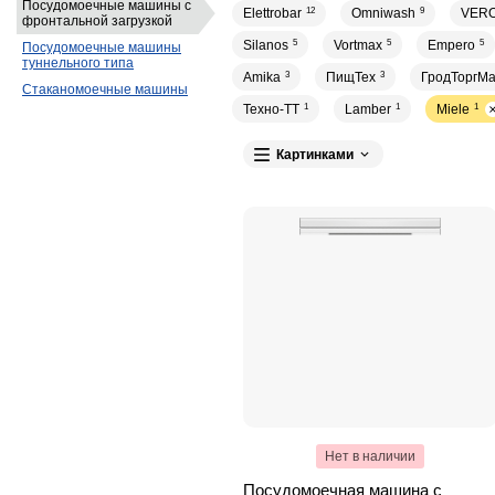
Посудомоечные машины с
Elettrobar
12
Omniwash
9
VER
фронтальной загрузкой
Silanos
5
Vortmax
5
Empero
5
Посудомоечные машины
туннельного типа
Amika
3
ПищТех
3
ГродТоргМ
Стаканомоечные машины
Техно-ТТ
1
Lamber
1
Miele
1
Картинками
Нет в наличии
Посудомоечная машина с