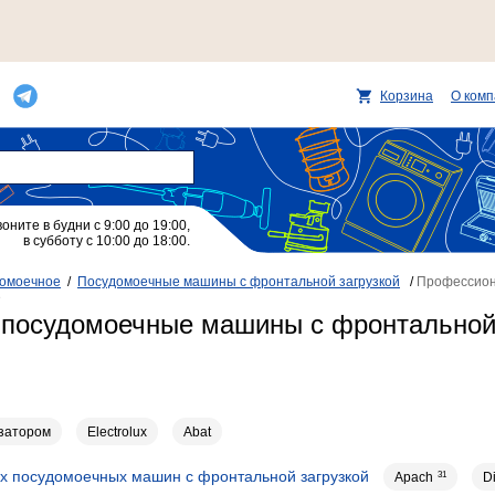
Корзина
О ком
воните в будни с 9:00 до 19:00,
в субботу с 10:00 до 18:00.
омоечное
/
Посудомоечные машины с фронтальной загрузкой
/
Профессион
e
посудомоечные машины с фронтальной 
затором
Electrolux
Abat
 посудомоечных машин с фронтальной загрузкой
Apach
31
D