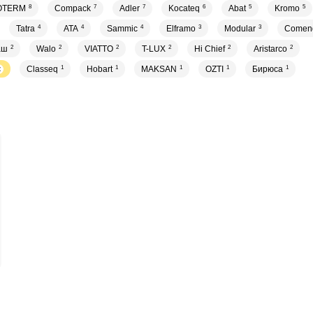
OTERM
8
Compack
7
Adler
7
Kocateq
6
Abat
5
Kromo
5
Tatra
4
ATA
4
Sammic
4
Elframo
3
Modular
3
Comen
аш
2
Walo
2
VIATTO
2
T-LUX
2
Hi Chief
2
Aristarco
2
Classeq
1
Hobart
1
MAKSAN
1
OZTI
1
Бирюса
1