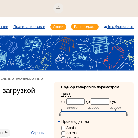
пании
Правила торговли
Акции
Распродажа
info@entero.uz
альные посудомоечные
Подбор товаров по параметрам:
загрузкой
Цена
от
до
сум.
150000
210000
390000
Производители
Abat
5
Скрыть
ihr
24
Adler
7