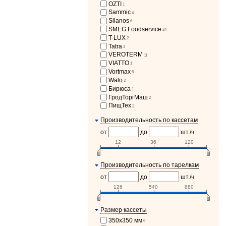
OZTI
1
Sammic
4
Silanos
6
SMEG Foodservice
24
T-LUX
2
Tatra
3
VEROTERM
11
VIATTO
1
Vortmax
5
Walo
2
Бирюса
1
ГродТоргМаш
2
ПищТех
3
Производительность по кассетам
от
до
шт./ч
12
36
120
Производительность по тарелкам
от
до
шт./ч
126
540
880
Размер кассеты
350х350 мм
6