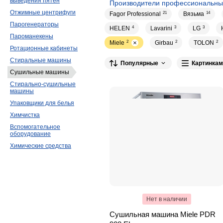
выведения пятен
Производители профессиональны
Отжимные центрифуги
Fagor Professional
21
Вязьма
14
Парогенераторы
HELEN
4
Lavarini
3
LG
3
Пароманекены
Miele
2
Girbau
2
TOLON
2
Ротационные кабинеты
Стиральные машины
Популярные
Картинкам
Сушильные машины
Стирально-сушильные
машины
Упаковщики для белья
Химчистка
Вспомогательное
оборудование
Химические средства
Нет в наличии
Сушильная машина Miele PDR