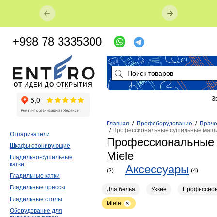
+998 78 3335300
ОТ
ИДЕИ
ДО
ОТКРЫТИЯ
З
Главная
/
Профоборудование
/
Праче
/
Профессиональные сушильные маши
Отпариватели
Профессиональные
Шкафы озонирующие
Miele
Гладильно-сушильные
катки
Аксессуары
(2)
(4)
Гладильные катки
Гладильные прессы
Для белья
Узкие
Профессио
Гладильные столы
Miele
Оборудование для