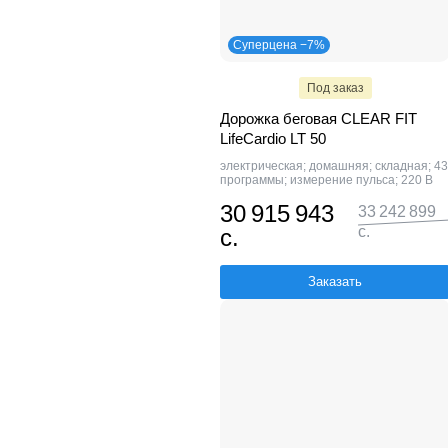
Суперцена −7%
Под заказ
Дорожка беговая CLEAR FIT
LifeCardio LT 50
электрическая; домашняя; складная; 43
программы; измерение пульса; 220 В
30 915 943
33 242 899
с.
с.
Заказать