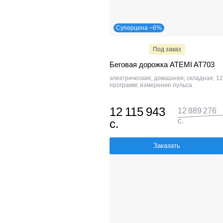
Суперцена −6%
Под заказ
Беговая дорожка ATEMI AT703
электрическая; домашняя; складная; 12
программ; измерение пульса
12 115 943
12 889 276
с.
с.
Заказать