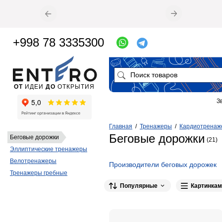
+998 78 3335300
ОТ
ИДЕИ
ДО
ОТКРЫТИЯ
З
Главная
/
Тренажеры
/
Кардиотренаж
Беговые дорожки
Беговые дорожки
(21)
Эллиптические тренажеры
Велотренажеры
Производители беговых дорожек
Тренажеры гребные
CLEAR FIT
3
FAMILY
3
ATEMI
2
Популярные
Картинкам