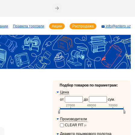
пании
Правила торговли
Акции
Распродажа
info@entero.uz
Подбор товаров по параметрам:
Цена
от
до
сум.
27000
48000
70000
Производители
CLEAR FIT
14
Диаметр прыжкового полотна