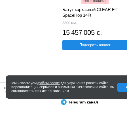
Нет в наличии
Батут каркасный CLEAR FIT
SpaceHop 14Ft
3800 мм
15 457 005 с.
Подобрать аналог
Мы используем
файлы cookie
для улучшения работы сайта,
персонализации сервисов и аналитики. Оставаясь на сайте, вы
© 2005—2026 ENTERO
соглашаетесь с их использованием.
0.041 сек.
Telegram канал