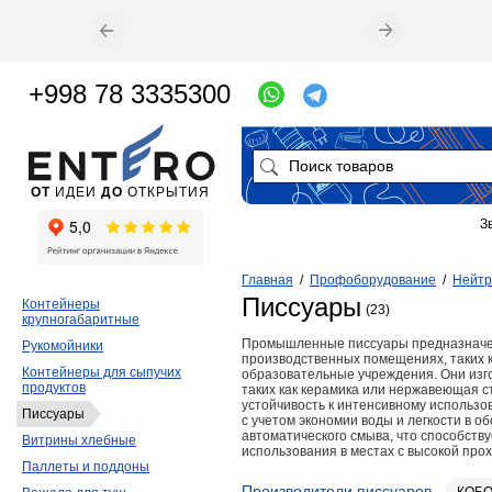
+998 78 3335300
ОТ
ИДЕИ
ДО
ОТКРЫТИЯ
З
Главная
/
Профоборудование
/
Нейтр
Писсуары
Контейнеры
(23)
крупногабаритные
Промышленные писсуары предназначен
Рукомойники
производственных помещениях, таких к
Контейнеры для сыпучих
образовательные учреждения. Они изг
продуктов
таких как керамика или нержавеющая ст
устойчивость к интенсивному исполь
Писсуары
с учетом экономии воды и легкости в 
автоматического смыва, что способств
Витрины хлебные
использования в местах с высокой про
Паллеты и поддоны
Производители писсуаров
КОБ