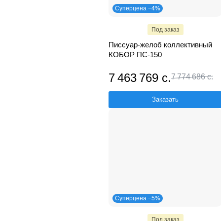
Суперцена −4%
Под заказ
Писсуар-желоб коллективный
КОБОР ПС-150
7 463 769 с.
7 774 686 с.
Заказать
Суперцена −5%
Под заказ