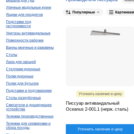
Вешала для туш
Уличные модульные кухни
Популярные
Картинкам
Ящики для продуктов
Подставки под
гастроемкости
Унитазы антивандальные
Поверхности рабочие
Ванны моечные и раковины
Столы
Лари для овощей
Стеллажи кухонные
Полки кухонные
Полки для бутылок
Подставки и подтоварники
Уточнить наличие и цену
Столы разрубочные
Писсуар антивандальный
Смесители и душирующие
Oceanus 2-001.1 (нерж. сталь)
устройства
Тележки производственные
Тележки для сервировки и
сбора посуды
Уточнить наличие и цену