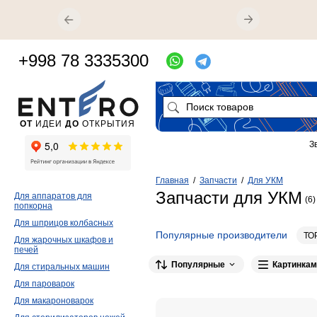
+998 78 3335300
ОТ
ИДЕИ
ДО
ОТКРЫТИЯ
З
Главная
/
Запчасти
/
Для УКМ
Запчасти для УКМ
Для аппаратов для
(6)
попкорна
Для шприцов колбасных
Популярные производители
ТО
Для жарочных шкафов и
печей
Популярные
Картинкам
Для стиральных машин
Для пароварок
Для макароноварок