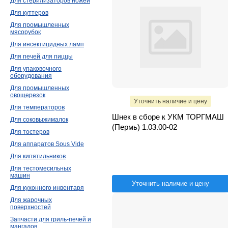
Для стерилизаторов ножей
Для куттеров
Для промышленных
мясорубок
Для инсектицидных ламп
Для печей для пиццы
Для упаковочного
оборудования
Для промышленных
овощерезок
Уточнить наличие и цену
Для температоров
Шнек в сборе к УКМ ТОРГМАШ
Для соковыжималок
(Пермь) 1.03.00-02
Для тостеров
Для аппаратов Sous Vide
Для кипятильников
Для тестомесильных
машин
Уточнить наличие и цену
Для кухонного инвентаря
Для жарочных
поверхностей
Запчасти для гриль-печей и
мангалов