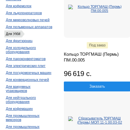
Для кофемолок
Для льдогенераторов
Для микроволновых печей
Для пельменных аппаратов
Для УКМ
Для фритюрниц
Под заказ
Для холодильного
оборудования
Кольцо ТОРГМАШ (Пермь)
Для пароконвектоматов
ПМ.00.005
Для электрических плит
96 619 с.
Для посудомоечных машин
Для конвекционных печей
Заказать
Для вакуумных
упаковщиков
Для нейтрального
оборудования
Для кофемашин
Для промышленных
миксеров
Для промышленных