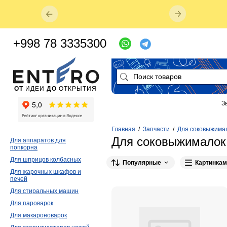
+998 78 3335300
ОТ
ИДЕИ
ДО
ОТКРЫТИЯ
З
Главная
/
Запчасти
/
Для соковыжима
Для соковыжималок
Для аппаратов для
попкорна
Для шприцов колбасных
Популярные
Картинкам
Для жарочных шкафов и
печей
Для стиральных машин
Для пароварок
Для макароноварок