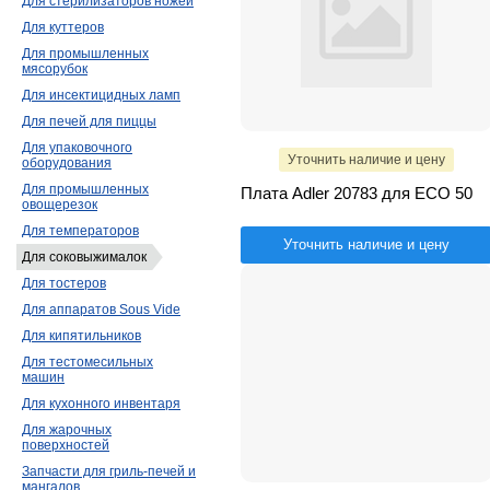
Для стерилизаторов ножей
Для куттеров
Для промышленных
мясорубок
Для инсектицидных ламп
Для печей для пиццы
Для упаковочного
Уточнить наличие и цену
оборудования
Для промышленных
Плата Adler 20783 для ECO 50
овощерезок
Для температоров
Уточнить наличие и цену
Для соковыжималок
Для тостеров
Для аппаратов Sous Vide
Для кипятильников
Для тестомесильных
машин
Для кухонного инвентаря
Для жарочных
поверхностей
Запчасти для гриль-печей и
мангалов