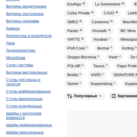
Enofrigo
82
La Sommeliere
80
I
Витрины кондитерские
Cellar Private
52
CASO
48
Liebh
Витрины настольные
Витрины-прилавки
SMEG
25
Cavanova
24
Maunfel
Камеры
Pando
16
Vinosafe
14
MC Wine
Кегераторы и охладители
VIATTO
10
Hurakan
7
Weissgauf
Лари
Profi Cook
5
Bermar
5
Korting
5
Льдогенераторы
Gruppo Blocnesa
4
Haier
4
De 
Моноблоки
Сплит-системы
POLAIR
3
Taurus
3
Fagor Profe
Витрины вертикальные
Briskly
2
VARD
2
SIGNATURE 
Столы для пиццы и
Gemm
1
Kuppersberg
1
Kuppe
салатов
Столы комбинированные
Популярные
Картинкам
Столы морозильные
Столы холодильные
Шкафы с контролем
влажности
Шкафы комбинированные
Шкафы морозильные