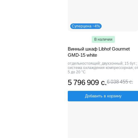
Суперцена −4%
В наличии
Винный шкаф Libhof Gourmet
GMD-15 white
отдельностоящий; двухзонный; 15 бут.;
система охлаждения компрессорная; о
5 до 20 °C
5 796 909 с.
6 038 455 с.
Добавить в корзину