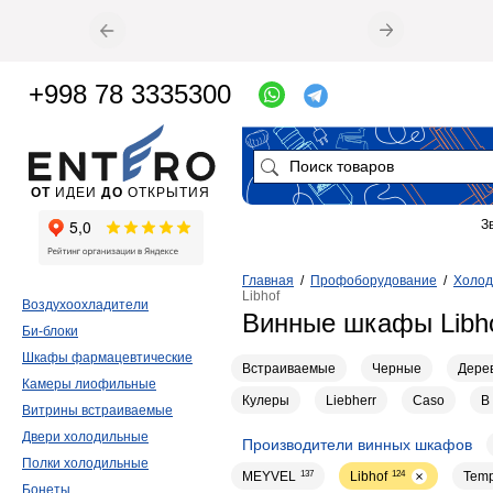
+998 78 3335300
ОТ
ИДЕИ
ДО
ОТКРЫТИЯ
З
Главная
/
Профоборудование
/
Холод
Libhof
Воздухоохладители
Винные шкафы Libh
Би-блоки
Шкафы фармацевтические
Встраиваемые
Черные
Дере
Камеры лиофильные
Кулеры
Liebherr
Caso
В
Витрины встраиваемые
Двери холодильные
Производители винных шкафов
Полки холодильные
MEYVEL
137
Libhof
124
Temp
Бонеты