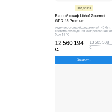
Под заказ
Винный шкаф Libhof Gourmet
GPD-45 Premium
отдельностоящий; двухзонный; 45 бут.;
система охлаждения компрессорная; о
5 до 18 °C
12 560 194
13 505 508
с.
с.
Заказать