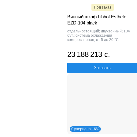
Под заказ
Винный шкаф Libhof Esthete
EZD-104 black
отдельностоящий; двухзонный; 104
бут.; система охлаждения
компрессорная; от 5 до 20 °C
23 188 213 с.
Заказать
Суперцена −6%