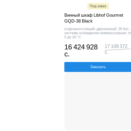
Под заказ
Винный шкаф Libhof Gourmet
GQD-38 Black
отдельностоящий; двухзонный; 38 бут.;
система охлаждения компрессорная; о
5 до 20 °C
16 424 928
17 109 372
с.
с.
Заказать