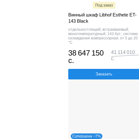
Под заказ
Винный шкаф Libhof Esthete ET-
143 Black
отдельностоящий; встраиваемый;
монотемпературный; 143 бут.; система
охлаждения компрессорная; от 5 до 20
°C
38 647 150
41 114 010
с.
с.
Заказать
Суперцена −7%