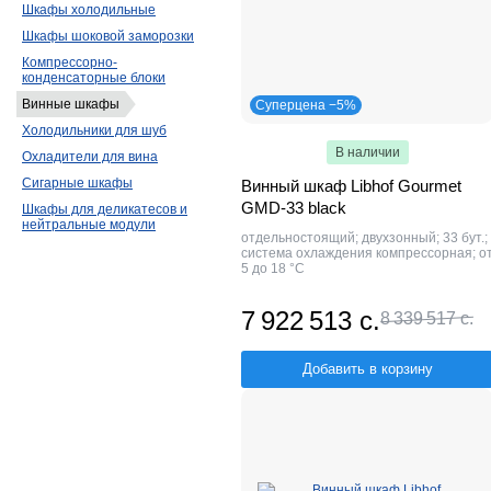
Шкафы холодильные
Шкафы шоковой заморозки
Компрессорно-
конденсаторные блоки
Винные шкафы
Суперцена −5%
Холодильники для шуб
В наличии
Охладители для вина
Сигарные шкафы
Винный шкаф Libhof Gourmet
GMD-33 black
Шкафы для деликатесов и
нейтральные модули
отдельностоящий; двухзонный; 33 бут.;
система охлаждения компрессорная; о
5 до 18 °C
7 922 513 с.
8 339 517 с.
Добавить в корзину