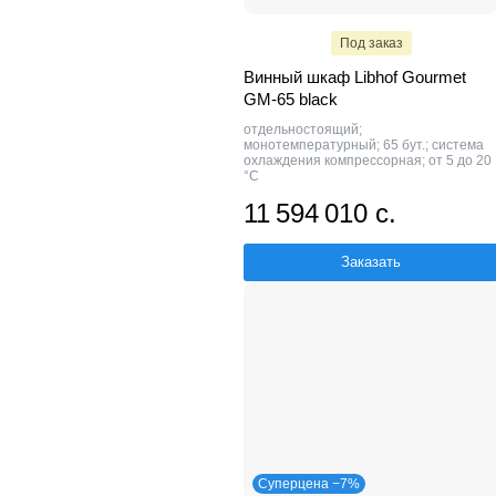
Под заказ
Винный шкаф Libhof Gourmet
GM-65 black
отдельностоящий;
монотемпературный; 65 бут.; система
охлаждения компрессорная; от 5 до 20
°C
11 594 010 с.
Заказать
Суперцена −7%