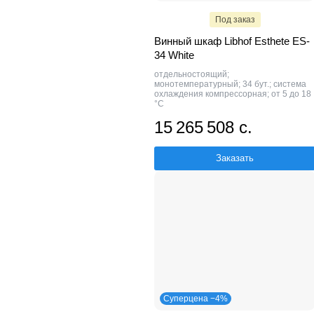
Под заказ
Винный шкаф Libhof Esthete ES-
34 White
отдельностоящий;
монотемпературный; 34 бут.; система
охлаждения компрессорная; от 5 до 18
°C
15 265 508 с.
Заказать
Суперцена −4%