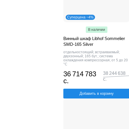
Суперцена −4%
В наличии
Винный шкаф Libhof Sommelier
SMD-165 Silver
отдельностоящий; встраиваемый;
двухзонный; 165 бут.; система
охлаждения компрессорная; от 5 до 20
°C
36 714 783
38 244 638
с.
с.
Добавить в корзину