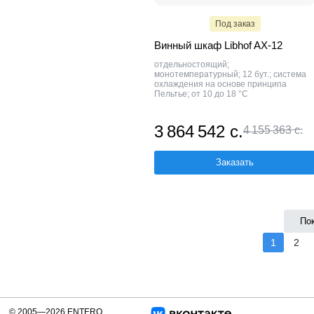
Под заказ
Винный шкаф Libhof AX-12
отдельностоящий;
монотемпературный; 12 бут.; система
охлаждения на основе принципа
Пельтье; от 10 до 18 °C
3 864 542 с.
4 155 363 с.
Заказать
По
1
2
© 2005—2026 ENTERO