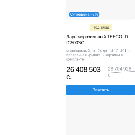
Суперцена −8%
Под заказ
Ларь морозильный TEFCOLD
IC500SC
морозильный; от -24 до -14 °С; 491 л;
прозрачная крышка; 2 корзины в
комплекте
26 408 503
28 704 928
с.
с.
Заказать