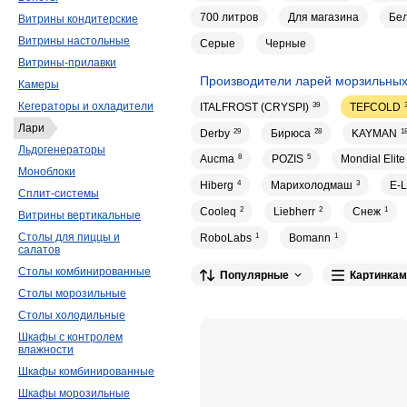
700 литров
Для магазина
Бе
Витрины кондитерские
Витрины настольные
Серые
Черные
Витрины-прилавки
Производители ларей морзильны
Камеры
Кегераторы и охладители
ITALFROST (CRYSPI)
39
TEFCOLD
Лари
Derby
29
Бирюса
28
KAYMAN
1
Льдогенераторы
Aucma
8
POZIS
5
Mondial Elite
Моноблоки
Hiberg
4
Марихолодмаш
3
E-L
Сплит-системы
Cooleq
2
Liebherr
2
Снеж
1
Витрины вертикальные
Столы для пиццы и
RoboLabs
1
Bomann
1
салатов
Столы комбинированные
Популярные
Картинкам
Столы морозильные
Столы холодильные
Шкафы с контролем
влажности
Шкафы комбинированные
Шкафы морозильные