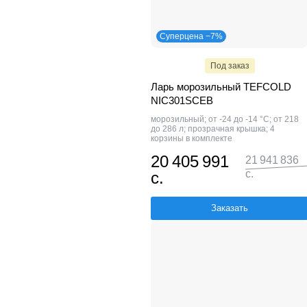
Суперцена −7%
Под заказ
Ларь морозильный TEFCOLD
NIC301SCEB
морозильный; от -24 до -14 °С; от 218
до 286 л; прозрачная крышка; 4
корзины в комплекте
20 405 991
21 941 836
с.
с.
Заказать