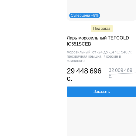
Суперцена −8%
Под заказ
Ларь морозильный TEFCOLD
IC551SCEB
морозильный; от -24 до -14 °С; 540 л;
прозрачная крышка; 7 корзин в
комплекте
29 448 696
32 009 469
с.
с.
Заказать