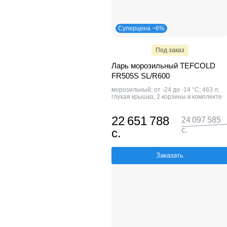
Суперцена −6%
Под заказ
Ларь морозильный TEFCOLD
FR505S SL/R600
морозильный; от -24 до -14 °С; 463 л;
глухая крышка; 2 корзины в комплекте
22 651 788
24 097 585
с.
с.
Заказать