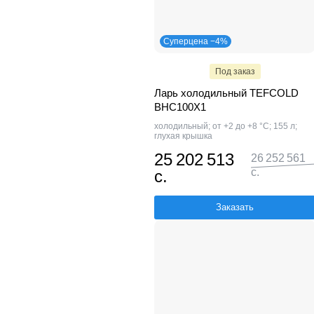
Суперцена −4%
Под заказ
Ларь холодильный TEFCOLD
BHC100X1
холодильный; от +2 до +8 °С; 155 л;
глухая крышка
25 202 513
26 252 561
с.
с.
Заказать