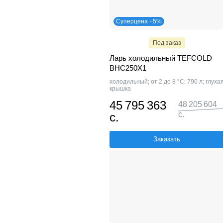
Суперцена −5%
Под заказ
Ларь холодильный TEFCOLD
BHC250X1
холодильный; от 2 до 8 °С; 790 л; глуха
крышка
45 795 363
48 205 604
с.
с.
Заказать