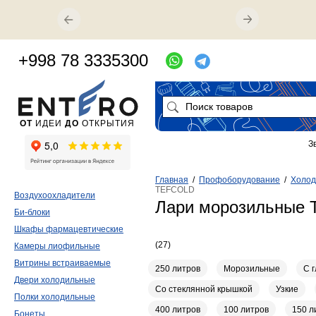
+998 78 3335300
ОТ
ИДЕИ
ДО
ОТКРЫТИЯ
З
Главная
/
Профоборудование
/
Холод
TEFCOLD
Воздухоохладители
Лари морозильные
Би-блоки
Шкафы фармацевтические
(27)
Камеры лиофильные
Витрины встраиваемые
250 литров
Морозильные
С 
Двери холодильные
Со стеклянной крышкой
Узкие
Полки холодильные
400 литров
100 литров
150 л
Бонеты