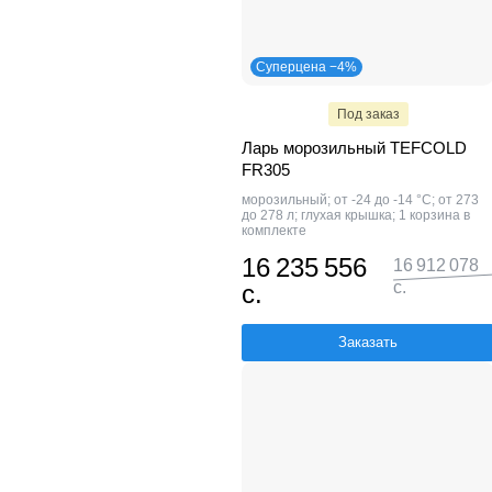
Суперцена −4%
Под заказ
Ларь морозильный TEFCOLD
FR305
морозильный; от -24 до -14 °С; от 273
до 278 л; глухая крышка; 1 корзина в
комплекте
16 235 556
16 912 078
с.
с.
Заказать