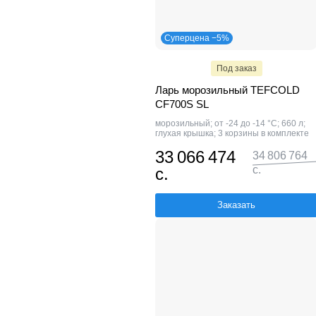
Суперцена −5%
Под заказ
Ларь морозильный TEFCOLD
CF700S SL
морозильный; от -24 до -14 °С; 660 л;
глухая крышка; 3 корзины в комплекте
33 066 474
34 806 764
с.
с.
Заказать