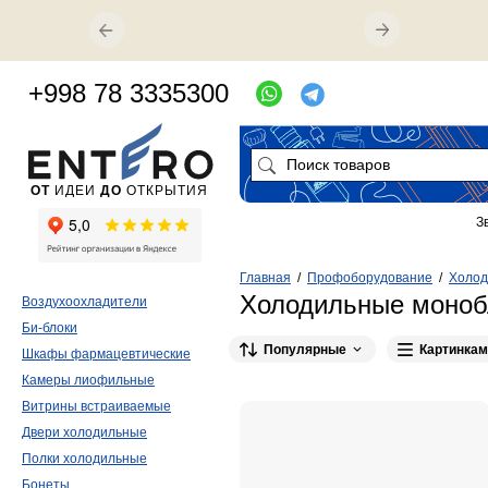
+998 78 3335300
ОТ
ИДЕИ
ДО
ОТКРЫТИЯ
З
Главная
/
Профоборудование
/
Холод
Холодильные моноб
Воздухоохладители
Би-блоки
Популярные
Картинкам
Шкафы фармацевтические
Камеры лиофильные
Витрины встраиваемые
Двери холодильные
Полки холодильные
Бонеты