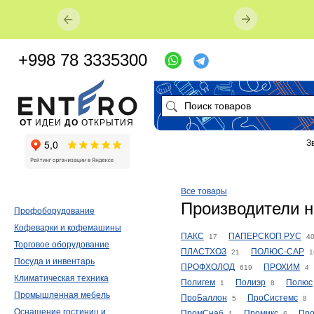
+998 78 3335300
ОТ
ИДЕИ
ДО
ОТКРЫТИЯ
З
Все товары
Производители н
Профоборудование
Кофеварки и кофемашины
ПАКС
ПАПЕРСКОП РУС
17
4
Торговое оборудование
ПЛАСТХОЗ
ПОЛЮС-САР
21
1
Посуда и инвентарь
ПРОФХОЛОД
ПРОХИМ
619
4
Климатическая техника
Полигем
Полиэр
Полюс
1
8
Промышленная мебель
ПроБаллон
ПроСистемс
5
8
Оснащение гостиниц и
ПромСнаб
Промикс
Пр
1
6