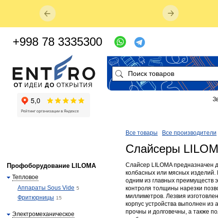
+998 78 3335300
ОТ
ИДЕИ
ДО
ОТКРЫТИЯ
З
Все товары
Все производители
Слайсеры LILO
Слайсер LILOMA предназначен д
Профоборудование LILOMA
колбасных или мясных изделий.
Тепловое
одним из главных преимуществ э
Аппараты Sous Vide
контроля толщины нарезки позво
5
миллиметров. Лезвия изготовлен
Фритюрницы
15
корпус устройства выполнен из
прочны и долговечны, а также п
Электромеханическое