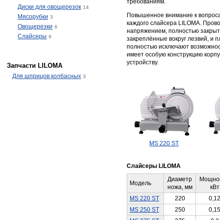
требованиям.
Диски для овощерезок
14
Повышенное внимание к вопроса
Мясорубки
3
каждого слайсера LILOMA. Прово
Овощерезки
6
напряжением, полностью закрыт
Слайсеры
9
закреплённые вокруг лезвий, и 
полностью исключают возможност
имеет особую конструкцию корп
устройству.
Запчасти LILOMA
Для шприцов колбасных
3
MS 220 ST
Слайсеры LILOMA
Диаметр
Мощнос
Модель
ножа, мм
кВт
MS 220 ST
220
0,1
MS 250 ST
250
0,1