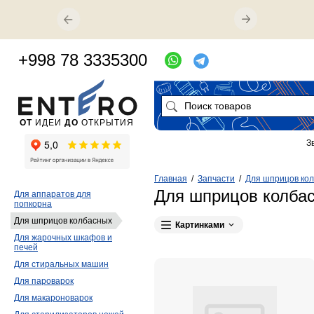
+998 78 3335300
ОТ
ИДЕИ
ДО
ОТКРЫТИЯ
З
Главная
/
Запчасти
/
Для шприцов ко
Для шприцов колба
Для аппаратов для
попкорна
Для шприцов колбасных
Картинками
Для жарочных шкафов и
печей
Для стиральных машин
Для пароварок
Для макароноварок