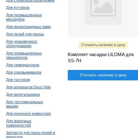
Для стерилизаторов ножей
Для куттеров
Для промышленных
мясорубок
Для инсектицидных ламп
Для печей для пиццы
Для упаковочного
Уточнить наличие и цену
оборудования
Для промышленных
Комплект насадки LILOMA для
овощерезок
SS-7H
Для температоров
Для соковыжималок
Уточнить наличие и цену
Для тостеров
Для аппаратов Sous Vide
Для кипятильников
Для тестомесильных
машин
Для кухонного инвентаря
Для жарочных
поверхностей
Запчасти для гриль-печей и
мангалов