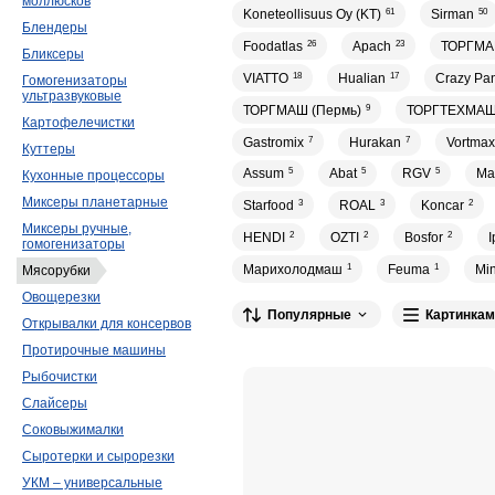
моллюсков
Koneteollisuus Oy (KT)
61
Sirman
50
Блендеры
Foodatlas
26
Apach
23
ТОРГМАШ
Бликсеры
VIATTO
18
Hualian
17
Crazy Pa
Гомогенизаторы
ультразвуковые
ТОРГМАШ (Пермь)
9
ТОРГТЕХМА
Картофелечистки
Gastromix
7
Hurakan
7
Vortmax
Куттеры
Assum
5
Abat
5
RGV
5
Ma
Кухонные процессоры
Миксеры планетарные
Starfood
3
ROAL
3
Koncar
2
Миксеры ручные,
HENDI
2
OZTI
2
Bosfor
2
I
гомогенизаторы
Марихолодмаш
1
Feuma
1
Mi
Мясорубки
Овощерезки
Популярные
Картинкам
Открывалки для консервов
Протирочные машины
Рыбочистки
Слайсеры
Соковыжималки
Сыротерки и сырорезки
УКМ – универсальные