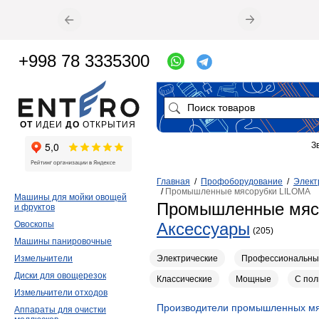
+998 78 3335300
ОТ
ИДЕИ
ДО
ОТКРЫТИЯ
З
Главная
/
Профоборудование
/
Элект
/
Промышленные мясорубки LILOMA
Машины для мойки овощей
Промышленные мяс
и фруктов
Овоскопы
Аксессуары
(205)
Машины панировочные
Электрические
Профессиональны
Измельчители
Диски для овощерезок
Классические
Мощные
С пол
Измельчители отходов
Производители промышленных мя
Аппараты для очистки