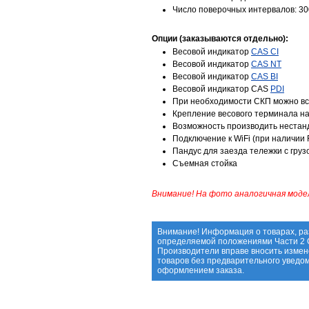
Число поверочных интервалов: 30
Опции (заказываются отдельно):
Весовой индикатор
CAS CI
Весовой индикатор
CAS NT
Весовой индикатор
CAS BI
Весовой индикатор CAS
PDI
При необходимости СКП можно вс
Крепление весового терминала на
Возможность производить неста
Подключение к WiFi (при наличии 
Пандус для заезда тележки с груз
Съемная стойка
Внимание! На фото аналогичная модел
Внимание! Информация о товарах, ра
определяемой положениями Части 2 С
Производители вправе вносить измен
товаров без предварительного уведо
оформлением заказа.