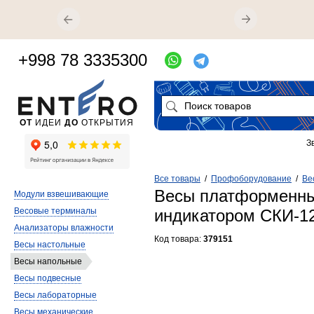
+998 78 3335300
ОТ
ИДЕИ
ДО
ОТКРЫТИЯ
З
Все товары
/
Профоборудование
/
Ве
Весы платформенны
Модули взвешивающие
Весовые терминалы
индикатором СКИ-1
Анализаторы влажности
Код товара:
379151
Весы настольные
Весы напольные
Весы подвесные
Весы лабораторные
Весы механические