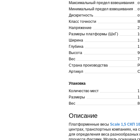
Максимальный предел взвешивания
о
Минимальный предел взвешивания
о
Дискретность
о
Класс точности
II
Напряжение
2
Размеры платформы (ШxГ)
1
Ширина
1
Глубина
1
Высота
9
Вес
7
Страна производства
Р
Артикул
С
Упаковка
Количество мест
1
Размеры
1
Вес
8
Описание
Платформенные весы
Scale 1,5 СКП 1
центрах, транспортных компаниях, на 
для определения веса разнообразных 
процессе фасовки. Модель оснащена с