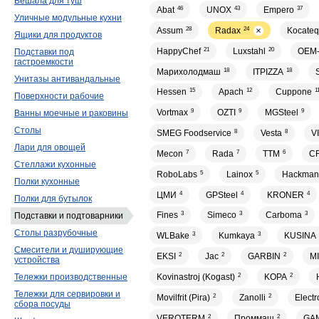
Вешала для туш
Abat
46
UNOX
43
Empero
37
Уличные модульные кухни
Assum
28
Radax
24
Kocateq
Ящики для продуктов
HappyChef
21
Luxstahl
20
OEM-
Подставки под
гастроемкости
Марихолодмаш
18
ITPIZZA
18
Унитазы антивандальные
Hessen
15
Apach
12
Cuppone
1
Поверхности рабочие
Vortmax
9
OZTI
9
MGSteel
9
Ванны моечные и раковины
Столы
SMEG Foodservice
8
Vesta
8
V
Лари для овощей
Mecon
7
Rada
7
ТТМ
6
C
Стеллажи кухонные
RoboLabs
5
Lainox
5
Hackman
Полки кухонные
ЦМИ
4
GPSteel
4
KRONER
4
Полки для бутылок
Fines
3
Simeco
3
Carboma
3
Подставки и подтоварники
Столы разрубочные
WLBake
3
Kumkaya
3
KUSINA
Смесители и душирующие
EKSI
2
Jac
2
GARBIN
2
M
устройства
Kovinastroj (Kogast)
2
KOPA
2
Тележки производственные
Тележки для сервировки и
Movilfrit (Pira)
2
Zanolli
2
Electr
сбора посуды
VEROTERM
2
Проммаш
2
GA