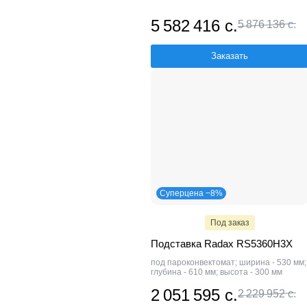
5 582 416 с.
5 876 136 с.
Заказать
Суперцена −8%
Под заказ
Подставка Radax RS5360H3X
под пароконвектомат; ширина - 530 мм;
глубина - 610 мм; высота - 300 мм
2 051 595 с.
2 229 952 с.