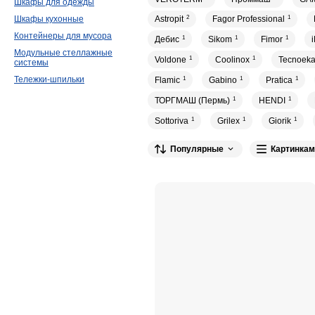
Шкафы для одежды
Шкафы кухонные
Astropit
2
Fagor Professional
1
Контейнеры для мусора
Дебис
1
Sikom
1
Fimor
1
Модульные стеллажные
Voldone
1
Coolinox
1
Tecnoek
системы
Тележки-шпильки
Flamic
1
Gabino
1
Pratica
1
ТОРГМАШ (Пермь)
1
HENDI
1
Sottoriva
1
Grilex
1
Giorik
1
Популярные
Картинкам