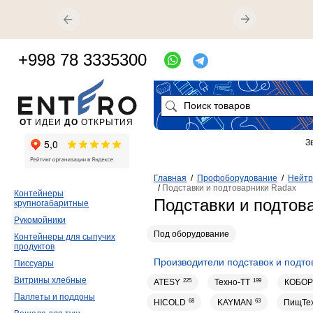
+998 78 3335300
ОТ
ИДЕИ
ДО
ОТКРЫТИЯ
З
Главная
/
Профоборудование
/
Нейтр
/
Подставки и подтоварники Radax
Контейнеры
Подставки и подтов
крупногабаритные
Рукомойники
Под оборудование
Контейнеры для сыпучих
продуктов
Производители подставок и подто
Писсуары
Витрины хлебные
ATESY
225
Техно-ТТ
199
КОБОР
Паллеты и поддоны
HICOLD
68
KAYMAN
63
ПищТе