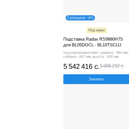
Суперцена −6%
Под заказ
Подставка Radax RS9880H7S
для BL05DGCL - BL10TSCLU
под пароконвектомат; ширина - 984 мм;
глубина - 807 мм; высота - 800 мм
5 542 416 с.
5 896 232 с.
Заказать