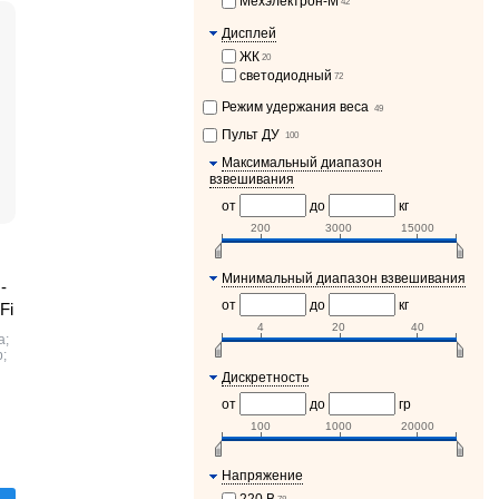
Мехэлектрон-М
42
Дисплей
ЖК
20
светодиодный
72
Режим удержания веса
49
Пульт ДУ
100
Максимальный диапазон
взвешивания
от
до
кг
200
3000
15000
Минимальный диапазон взвешивания
-
от
до
кг
Fi
4
20
40
а;
р;
Дискретность
от
до
гр
100
1000
20000
Напряжение