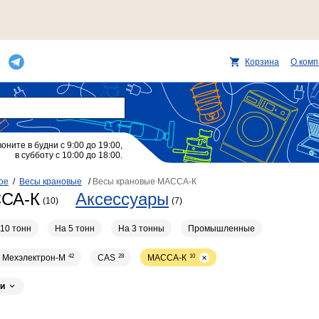
Корзина
О ком
воните в будни с 9:00 до 19:00,
в субботу с 10:00 до 18:00.
ое
/
Весы крановые
/
Весы крановые МАССА-К
ССА-К
Аксессуары
(10)
(7)
10 тонн
На 5 тонн
На 3 тонны
Промышленные
Мехэлектрон-М
42
CAS
28
МАССА-К
10
и