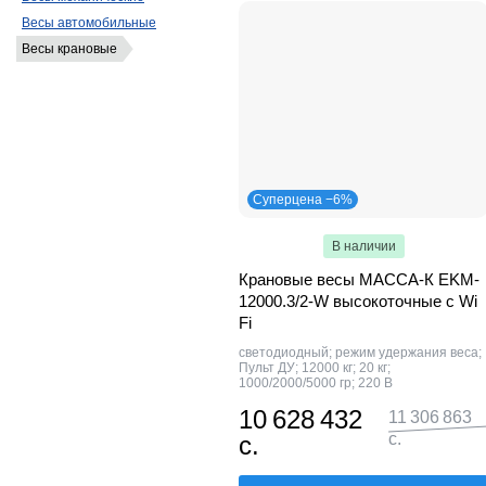
Весы автомобильные
Весы крановые
Суперцена −6%
В наличии
Крановые весы МАССА-К EKM-
12000.3/2-W высокоточные c Wi
Fi
светодиодный; режим удержания веса;
Пульт ДУ; 12000 кг; 20 кг;
1000/2000/5000 гр; 220 В
10 628 432
11 306 863
с.
с.