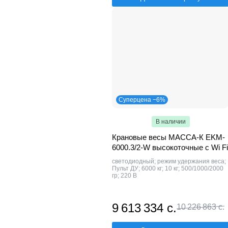
Суперцена −6%
В наличии
Крановые весы МАССА-К EKM-
6000.3/2-W высокоточные c Wi Fi
светодиодный; режим удержания веса;
Пульт ДУ; 6000 кг; 10 кг; 500/1000/2000
гр; 220 В
9 613 334 с.
10 226 863 с.