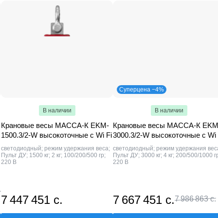
Суперцена −4%
В наличии
В наличии
Крановые весы МАССА-К EKM-
Крановые весы МАССА-К EKM
1500.3/2-W высокоточные c Wi Fi
3000.3/2-W высокоточные c Wi 
светодиодный; режим удержания веса;
светодиодный; режим удержания вес
Пульт ДУ; 1500 кг; 2 кг; 100/200/500 гр;
Пульт ДУ; 3000 кг; 4 кг; 200/500/1000 г
220 В
220 В
7 447 451 с.
7 667 451 с.
7 986 863 с.