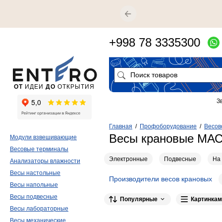
+998 78 3335300
ОТ
ИДЕИ
ДО
ОТКРЫТИЯ
З
Главная
/
Профоборудование
/
Весов
Весы крановые МА
Модули взвешивающие
Весовые терминалы
Электронные
Подвесные
На 
Анализаторы влажности
Весы настольные
Производители весов крановых
Весы напольные
Весы подвесные
Популярные
Картинкам
Весы лабораторные
Весы механические