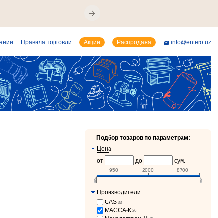
пании
Правила торговли
Акции
Распродажа
info@entero.uz
Подбор товаров по параметрам:
Цена
от
до
сум.
950
2000
8700
Производители
CAS
33
МАССА-К
26