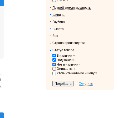
220 В
78
Потребляемая мощность
Ширина
Глубина
Высота
Вес
Страна производства
Статус товара
В наличии
66
Под заказ
13
Нет в наличии
4
Ожидается
3
Уточнить наличие и цену
-
19
i
Очистить
а;