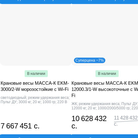
Суперцена −7%
В наличии
В наличии
Крановые весы МАССА-К EKM-
Крановые весы МАССА-К EKM
3000/2-W морозостойкие c Wi-Fi
12000.3/1-W высокоточные c W
Fi
светодиодный; режим удержания веса;
Пульт ДУ; 3000 кг; 20 кг; 1000 гр; 220 В
ЖК; режим удержания веса; Пульт ДУ
12000 кг; 20 кг; 1000/2000/5000 гр; 220
10 628 432
11 428 432
с.
7 667 451 с.
с.