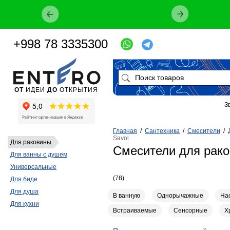
+998 78 3335300
ОТ
ИДЕИ
ДО
ОТКРЫТИЯ
З
Главная
/
Сантехника
/
Смесители
/
Savol
Для раковины
Смесители для рако
Для ванны с душем
Универсальные
(78)
Для биде
Для душа
В ванную
Однорычажные
На
Для кухни
Встраиваемые
Сенсорные
Х