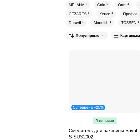
MELANA
5
Gala
5
Oras
4
CEZARES
4
Keuco
4
Профсан
Duravit
1
Monolith
1
TOSSEN
1
Популярные
Картинкам
Суперцена −25%
В наличии
Смеситель для раковины Savol
S-SUS2002