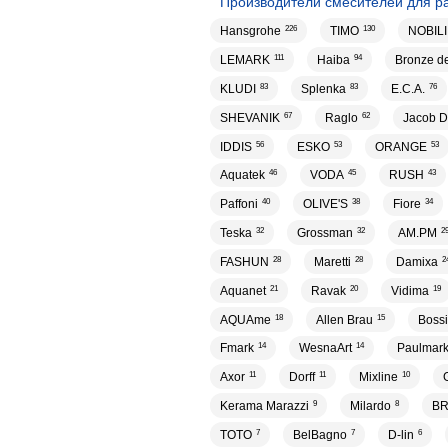
Производители смесителей для р
Hansgrohe
226
TIMO
130
NOBILI
LEMARK
111
Haiba
94
Bronze d
KLUDI
83
Splenka
83
E.C.A.
76
SHEVANIK
67
Raglo
62
Jacob D
IDDIS
56
ESKO
53
ORANGE
53
Aquatek
46
VODA
45
RUSH
43
Paffoni
40
OLIVE'S
38
Fiore
34
Teska
32
Grossman
32
AM.PM
2
FASHUN
28
Maretti
28
Damixa
2
Aquanet
21
Ravak
20
Vidima
19
AQUAme
18
Allen Brau
15
Bossi
Fmark
14
WesnaArt
14
Paulmar
Axor
11
Dorff
11
Mixline
10
Kerama Marazzi
9
Milardo
8
BR
TOTO
7
BelBagno
7
D-lin
6