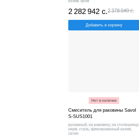
излив; хром
2 282 942 с.
2 378 040 с.
Добавить в корзину
Нет в наличии
Смеситель для раковины Savol
S-SUS1001
рычажный; на раковину, на столешницу
нерж. сталь; фиксированный излив;
сатин