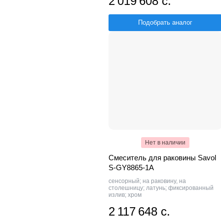
2 019 608 с.
Подобрать аналог
Нет в наличии
Смеситель для раковины Savol
S-GY8865-1A
сенсорный; на раковину, на
столешницу; латунь; фиксированный
излив; хром
2 117 648 с.