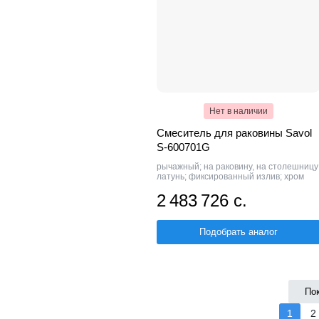
Нет в наличии
Смеситель для раковины Savol
S-600701G
рычажный; на раковину, на столешницу
латунь; фиксированный излив; хром
2 483 726 с.
Подобрать аналог
По
1
2