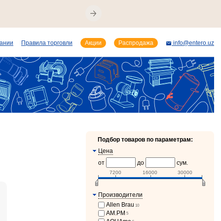
пании
Правила торговли
Акции
Распродажа
info@entero.uz
Подбор товаров по параметрам:
Цена
от
до
сум.
7200
16000
30000
Производители
Allen Brau
10
AM.PM
5