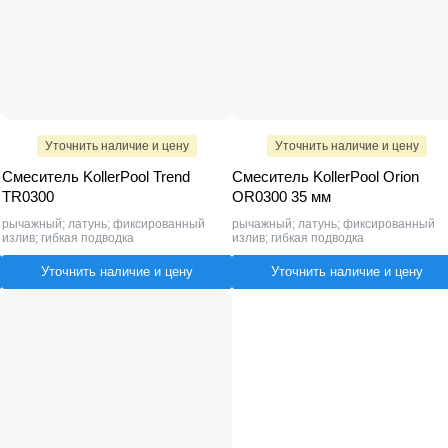
Уточнить наличие и цену
Уточнить наличие и цену
Смеситель KollerPool Trend
Смеситель KollerPool Orion
TR0300
OR0300 35 мм
рычажный; латунь; фиксированный
рычажный; латунь; фиксированный
излив; гибкая подводка
излив; гибкая подводка
Уточнить наличие и цену
Уточнить наличие и цену