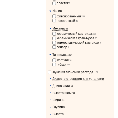
пластик
6
Излив
фиксированный
295
поворотный
36
Механизм
керамический картридж
378
керамическая кран-букса
25
термостатический картридж
5
сенсор
1
Тип подводки
жесткая
16
гибкая
315
Функция экономии расхода
120
Диаметр отверстия для установки
Длина излива
Высота излива
Ширина
Глубина
Высота