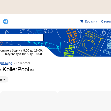
Корзина
О ком
воните в будни с 9:00 до 19:00,
в субботу с 10:00 до 18:00.
Для биде
/
KollerPool
KollerPool
(5)
и