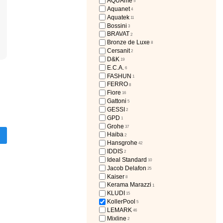
AQUAme
5
Aquanet
4
Aquatek
11
Bossini
3
BRAVAT
2
Bronze de Luxe
8
Cersanit
2
D&K
19
E.C.A.
6
FASHUN
1
FERRO
8
Fiore
16
Gattoni
5
GESSI
2
GPD
1
Grohe
37
Haiba
2
Hansgrohe
42
IDDIS
2
Ideal Standard
10
Jacob Delafon
25
Kaiser
8
Kerama Marazzi
1
KLUDI
15
KollerPool
5
LEMARK
46
Mixline
2