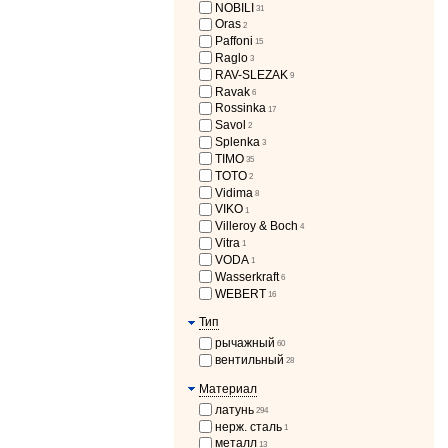
NOBILI
31
Oras
2
Paffoni
15
Raglo
3
RAV-SLEZAK
9
Ravak
6
Rossinka
17
Savol
2
Splenka
3
TIMO
35
TOTO
2
Vidima
8
VIKO
1
Villeroy & Boch
4
Vitra
1
VODA
1
Wasserkraft
6
WEBERT
16
Тип
рычажный
60
вентильный
28
Материал
латунь
294
нерж. сталь
1
металл
13