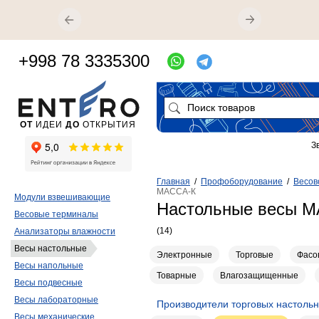
+998 78 3335300
ОТ
ИДЕИ
ДО
ОТКРЫТИЯ
З
Главная
/
Профоборудование
/
Весов
МАССА-К
Модули взвешивающие
Настольные весы 
Весовые терминалы
(14)
Анализаторы влажности
Весы настольные
Электронные
Торговые
Фасо
Весы напольные
Товарные
Влагозащищенные
Весы подвесные
Весы лабораторные
Производители торговых настольн
Весы механические