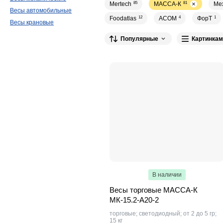
Mertech
85
МАССА-К
81
Ме
Весы автомобильные
Foodatlas
12
ACOM
4
ФорТ
1
Весы крановые
Популярные
Картинкам
В наличии
Весы торговые МАССА-К
МК-15.2-А20-2
торговые; светодиодный; от 2 до 5 гр;
15 кг