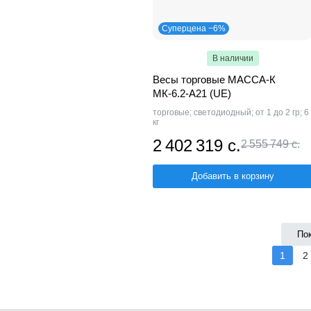
Суперцена −6%
В наличии
Весы торговые МАССА-К
МК-6.2-А21 (UE)
торговые; светодиодный; от 1 до 2 гр; 6
кг
2 402 319 с.
2 555 749 с.
Добавить в корзину
По
1
2