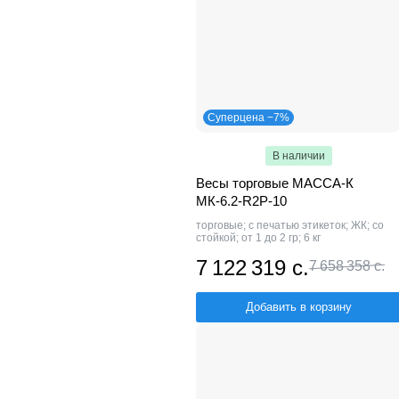
Суперцена −7%
В наличии
Весы торговые МАССА-К
МК-6.2-R2P-10
торговые; с печатью этикеток; ЖК; со
стойкой; от 1 до 2 гр; 6 кг
7 122 319 с.
7 658 358 с.
Добавить в корзину