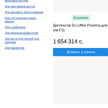
варочных котлов
Для картофелечисток
Для весового оборудования
В наличии
Для тестораскаточных
машин
Диспенсер Dr.coffee Proxima для
Для слайсеров
к/м F11
Для мукопросеивателей
Запчасти для грилей для
1 654 314 с.
шаурмы
Для мармитов
Добавить в корзину