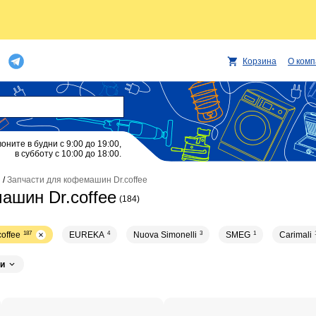
Корзина
О ком
воните в будни с 9:00 до 19:00,
в субботу с 10:00 до 18:00.
/
Запчасти для кофемашин Dr.coffee
ашин Dr.coffee
(184)
coffee
187
EUREKA
4
Nuova Simonelli
3
SMEG
1
Carimali
и