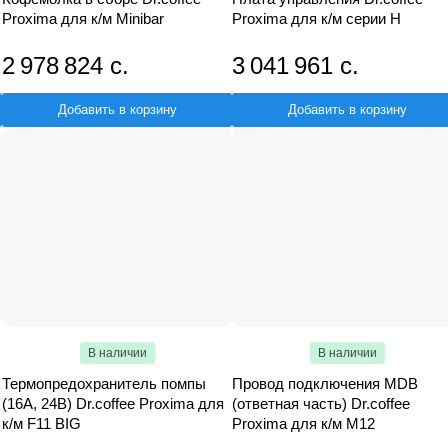
Proxima для к/м Minibar
Proxima для к/м серии H
2 978 824 с.
3 041 961 с.
Добавить в корзину
Добавить в корзину
В наличии
В наличии
Термопредохранитель помпы
Провод подключения MDB
(16А, 24В) Dr.coffee Proxima для
(ответная часть) Dr.coffee
к/м F11 BIG
Proxima для к/м M12