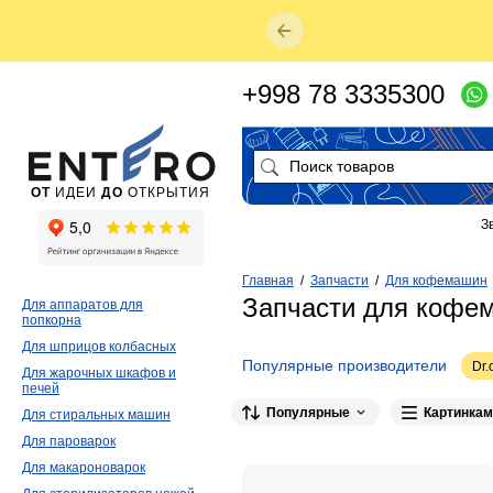
+998 78 3335300
ОТ
ИДЕИ
ДО
ОТКРЫТИЯ
З
Главная
/
Запчасти
/
Для кофемашин
Запчасти для кофем
Для аппаратов для
попкорна
Для шприцов колбасных
Популярные производители
Dr.
Для жарочных шкафов и
печей
Manifesta
1
Популярные
Картинкам
Для стиральных машин
Для пароварок
Для макароноварок