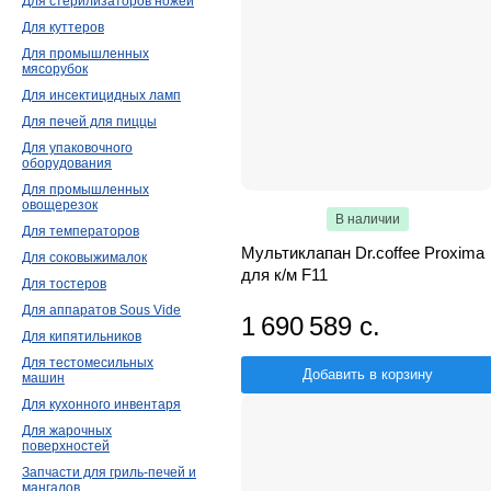
Для стерилизаторов ножей
Для куттеров
Для промышленных
мясорубок
Для инсектицидных ламп
Для печей для пиццы
Для упаковочного
оборудования
Для промышленных
овощерезок
В наличии
Для температоров
Мультиклапан Dr.coffee Proxima
Для соковыжималок
для к/м F11
Для тостеров
Для аппаратов Sous Vide
1 690 589 с.
Для кипятильников
Для тестомесильных
Добавить в корзину
машин
Для кухонного инвентаря
Для жарочных
поверхностей
Запчасти для гриль-печей и
мангалов