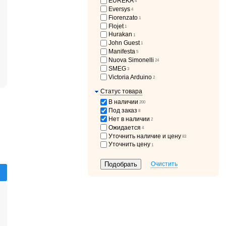
EUREKA
4
Eversys
4
Fiorenzato
1
Flojet
1
Hurakan
1
John Guest
1
Manifesta
5
Nuova Simonelli
24
SMEG
3
Victoria Arduino
2
Статус товара
В наличии
200
Под заказ
8
Нет в наличии
2
Ожидается
4
Уточнить наличие и цену
83
Уточнить цену
1
Очистить