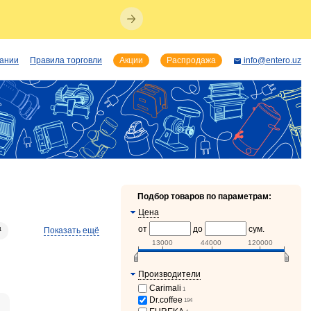
пании
Правила торговли
Акции
Распродажа
info@entero.uz
Подбор товаров по параметрам:
Цена
от
до
сум.
Показать ещё
1
13000
44000
120000
Производители
Carimali
1
Dr.coffee
194