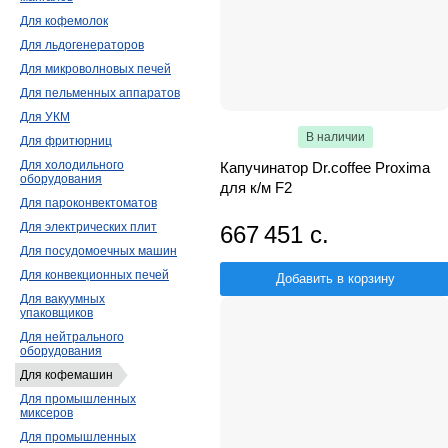
Для кофемолок
Для льдогенераторов
Для микроволновых печей
Для пельменных аппаратов
Для УКМ
В наличии
Для фритюрниц
Для холодильного
Капучинатор Dr.coffee Proxima
оборудования
для к/м F2
Для пароконвектоматов
Для электрических плит
667 451 с.
Для посудомоечных машин
Для конвекционных печей
Добавить в корзину
Для вакуумных
упаковщиков
Для нейтрального
оборудования
Для кофемашин
Для промышленных
миксеров
Для промышленных