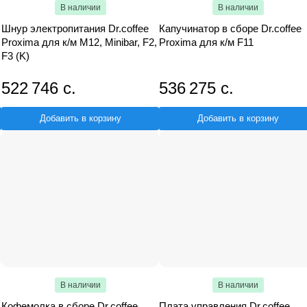
В наличии
В наличии
Шнур электропитания Dr.coffee
Капучинатор в сборе Dr.coffee
Proxima для к/м М12, Minibar, F2,
Proxima для к/м F11
F3 (K)
522 746 с.
536 275 с.
Добавить в корзину
Добавить в корзину
В наличии
В наличии
Кофемолка в сборе Dr.coffee
Плата управления Dr.coffee