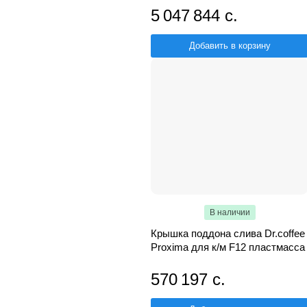
5 047 844 с.
Добавить в корзину
В наличии
Крышка поддона слива Dr.coffee
Proxima для к/м F12 пластмасса
570 197 с.