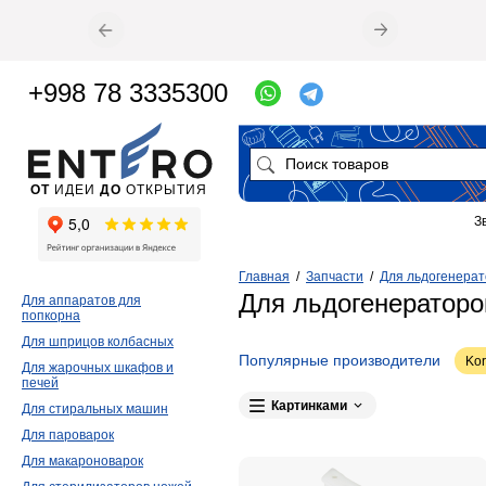
+998 78 3335300
ОТ
ИДЕИ
ДО
ОТКРЫТИЯ
З
Главная
/
Запчасти
/
Для льдогенерат
Для льдогенераторо
Для аппаратов для
попкорна
Для шприцов колбасных
Популярные производители
Ko
Для жарочных шкафов и
печей
Картинками
Для стиральных машин
Для пароварок
Для макароноварок