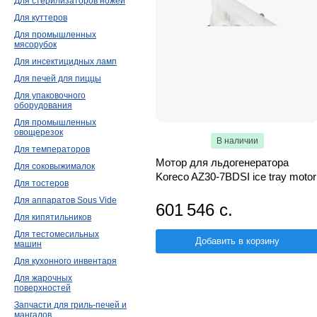
Для стерилизаторов ножей
Для куттеров
Для промышленных
мясорубок
Для инсектицидных ламп
Для печей для пиццы
Для упаковочного
оборудования
Для промышленных
овощерезок
В наличии
Для температоров
Мотор для льдогенератора
Для соковыжималок
Koreco AZ30-7BDSI ice tray motor
Для тостеров
Для аппаратов Sous Vide
601 546 с.
Для кипятильников
Для тестомесильных
Добавить в корзину
машин
Для кухонного инвентаря
Для жарочных
поверхностей
Запчасти для гриль-печей и
мангалов