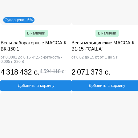
Суперцена −6%
В наличии
В наличии
Весы лабораторные МАССА-К
Весы медицинские МАССА-К
ВК-150.1
В1-15 -"САША"
от 0.0001 до 0.15 кг; дискретность -
от 0.02 до 15 кг; от 1 до 5 г
0.005 г; 220 В
4 318 432 с.
2 071 373 с.
4 594 118 с.
Добавить в корзину
Добавить в корзину