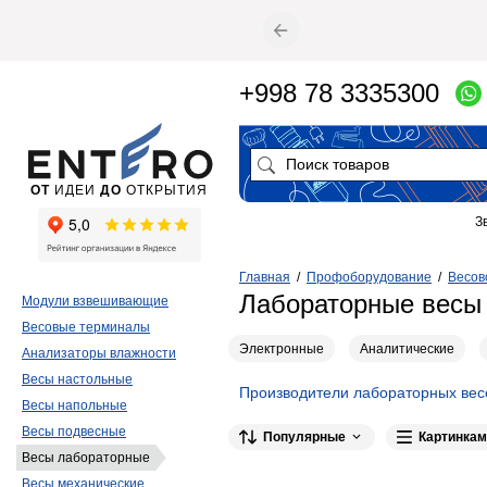
+998 78 3335300
ОТ
ИДЕИ
ДО
ОТКРЫТИЯ
З
Главная
/
Профоборудование
/
Весов
Лабораторные вес
Модули взвешивающие
Весовые терминалы
Электронные
Аналитические
Анализаторы влажности
Весы настольные
Производители лабораторных вес
Весы напольные
Весы подвесные
Популярные
Картинкам
Весы лабораторные
Весы механические