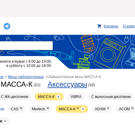
Корзина
О ком
воните в будни с 9:00 до 19:00,
в субботу с 10:00 до 18:00.
ое
/
Весы лабораторные
/
Лабораторные весы МАССА-К
ы МАССА-К
Аксессуары
(21)
(10)
С ЖК-дисплеем
МАССА-К
ViBRA
С выносным дисплеем
ов
CAS
53
Mertech
34
МАССА-К
21
ADAM
12
ACOM
10
и