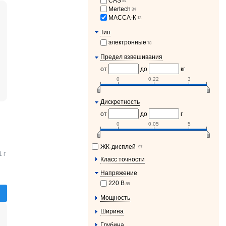
CAS
54
Mertech
34
МАССА-К
13
Тип
электронные
78
Предел взвешивания
от
до
кг
0
0.22
3
Дискретность
от
до
г
0
0.05
5
ЖК-дисплей
97
1 г
Класс точности
Напряжение
220 В
88
Мощность
Ширина
Глубина