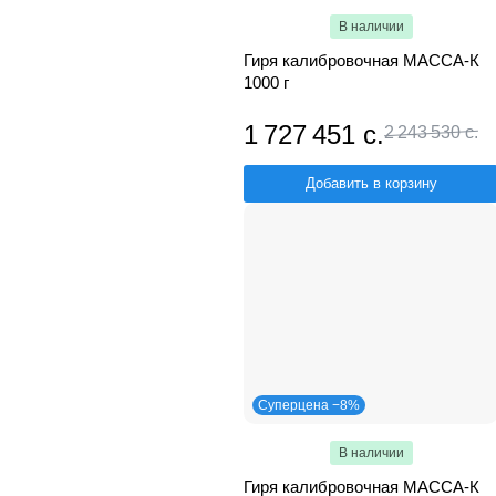
В наличии
Гиря калибровочная МАССА-К
1000 г
1 727 451 с.
2 243 530 с.
Добавить в корзину
Суперцена −8%
В наличии
Гиря калибровочная МАССА-К