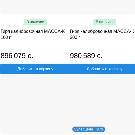
В наличии
В наличии
Гиря калибровочная МАССА-К
Гиря калибровочная МАССА-К
100 г
300 г
896 079 с.
980 589 с.
Добавить в корзину
Добавить в корзину
Суперцена −30%