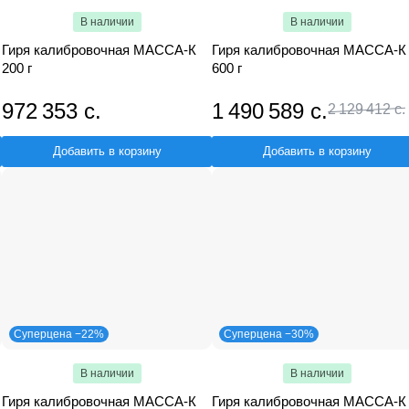
В наличии
В наличии
Гиря калибровочная МАССА-К
Гиря калибровочная МАССА-К
200 г
600 г
972 353 с.
1 490 589 с.
2 129 412 с.
Добавить в корзину
Добавить в корзину
Суперцена −22%
Суперцена −30%
В наличии
В наличии
Гиря калибровочная МАССА-К
Гиря калибровочная МАССА-К