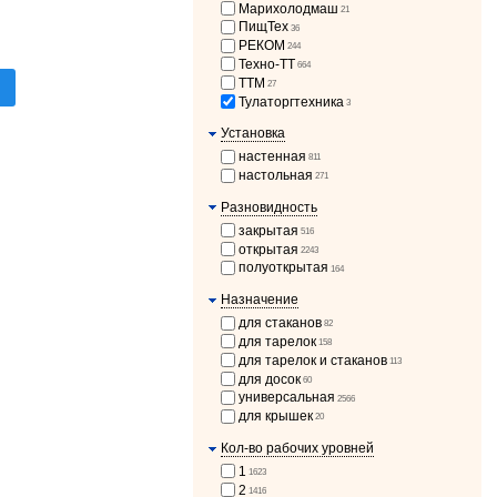
Марихолодмаш
21
ПищТех
36
РЕКОМ
244
Техно-ТТ
664
ТТМ
27
Тулаторгтехника
3
Установка
настенная
811
настольная
271
Разновидность
закрытая
516
открытая
2243
полуоткрытая
164
Назначение
для стаканов
82
для тарелок
158
для тарелок и стаканов
113
для досок
60
универсальная
2566
для крышек
20
Кол-во рабочих уровней
1
1623
2
1416