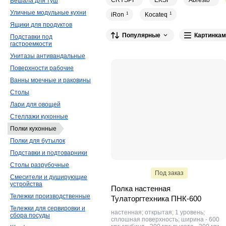
CRYSPI
EKSI
Abresto
Вешала для туш
Уличные модульные кухни
iRon
1
Kocateq
1
Ящики для продуктов
Популярные
Картинкам
Подставки под
гастроемкости
Унитазы антивандальные
Поверхности рабочие
Ванны моечные и раковины
Столы
Лари для овощей
Стеллажи кухонные
Полки кухонные
Полки для бутылок
Подставки и подтоварники
Столы разрубочные
Под заказ
Смесители и душирующие
устройства
Полка настенная
Тележки производственные
Тулаторгтехника ПНК-600
Тележки для сервировки и
настенная; открытая; 1 уровень;
сбора посуды
сплошная поверхность; ширина - 600