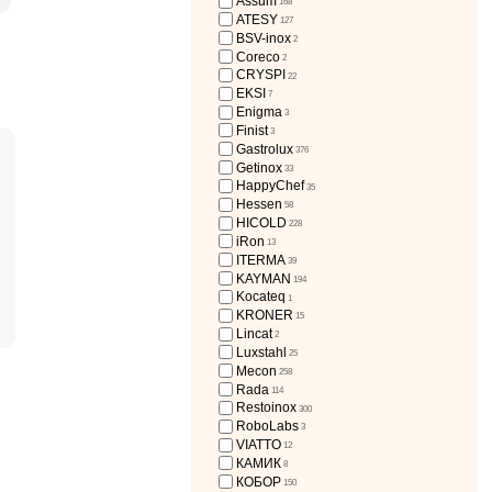
Assum
168
ATESY
127
BSV-inox
2
Coreco
2
CRYSPI
22
EKSI
7
Enigma
3
Finist
3
Gastrolux
376
Getinox
33
HappyChef
35
Hessen
58
HICOLD
228
iRon
13
ITERMA
39
KAYMAN
194
Kocateq
1
KRONER
15
Lincat
2
Luxstahl
25
Mecon
258
Rada
114
Restoinox
300
RoboLabs
3
VIATTO
12
КАМИК
8
КОБОР
150