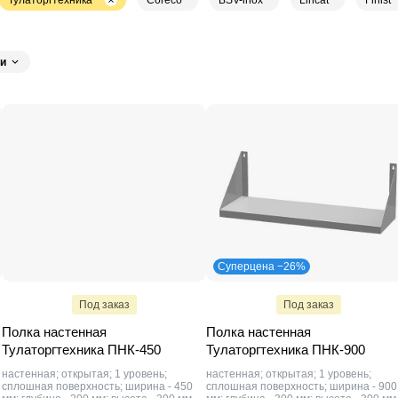
Тулаторгтехника
Coreco
BSV-inox
Lincat
Finist
и
Суперцена −26%
Под заказ
Под заказ
Полка настенная
Полка настенная
Тулаторгтехника ПНК-450
Тулаторгтехника ПНК-900
настенная; открытая; 1 уровень;
настенная; открытая; 1 уровень;
сплошная поверхность; ширина - 450
сплошная поверхность; ширина - 900