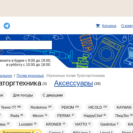
Корзина
О ком
воните в будни с 9:00 до 19:00,
в субботу с 10:00 до 18:00.
альное
/
Полки кухонные
/
Кухонные полки Тулаторгтехника
аторгтехника
Аксессуары
(3)
(39)
ые
Для посуды
С дверцами
Техно-ТТ
666
Restoinox
297
РЕКОМ
244
HICOLD
210
KAYMAN
7
Rada
80
Mecon
51
ITERMA
37
HappyChef
35
ПищТех
28
маш
19
Luxstahl
19
KRONER
15
VIATTO
12
Gastrolux
8
КА
3
2
2
2
2