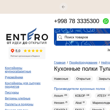
+998 78 3335300
ОТ
ИДЕИ
ДО
ОТКРЫТИЯ
З
Главная
/
Профоборудование
/
Нейтр
Кухонные полки Тул
Контейнеры
крупногабаритные
Рукомойники
Навесные
Открытые
Закрыт
Контейнеры для сыпучих
продуктов
Производители кухонных полок
Писсуары
Assum
155
КОБОР
138
ATESY
12
Витрины хлебные
Hessen
25
Abat
19
Марихолод
Паллеты и поддоны
6
5
5