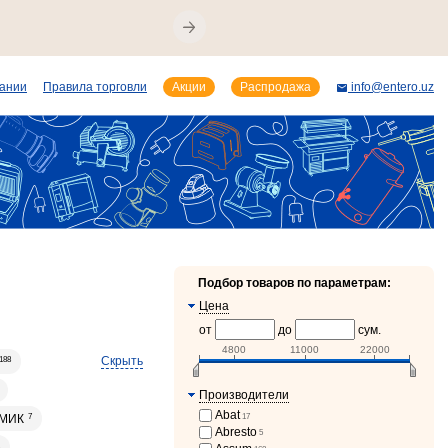
пании
Правила торговли
Акции
Распродажа
info@entero.uz
Подбор товаров по параметрам:
Цена
от
до
сум.
4800
11000
22000
Скрыть
188
Производители
Abat
17
МИК
7
Abresto
5