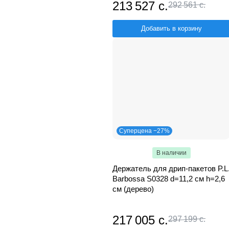
213 527 с.
292 561 с.
Добавить в корзину
Суперцена −27%
В наличии
Держатель для дрип-пакетов P.L
Barbossa S0328 d=11,2 см h=2,6
см (дерево)
217 005 с.
297 199 с.