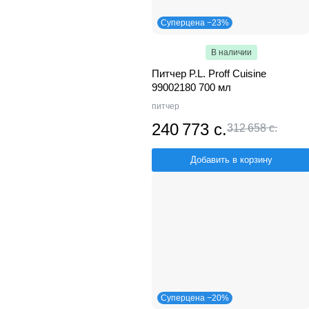
Суперцена −23%
В наличии
Питчер P.L. Proff Cuisine
99002180 700 мл
питчер
240 773 с.
312 658 с.
Добавить в корзину
Суперцена −20%