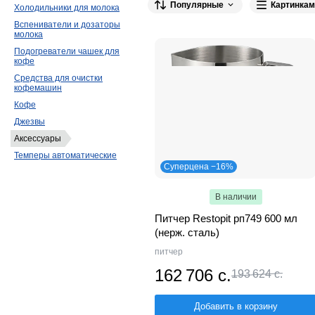
Популярные
Картинкам
MOTTA
51
P.L. Proff Cuisine
41
M
Холодильники для молока
Вспениватели и дозаторы
ZeroHero
16
HENDI
12
Varia
11
молока
Bravilor Bonamat
6
REDGASTRO
6
Подогреватели чашек для
кофе
WMF
3
Jura
3
METAL CRAFT
3
Средства для очистки
кофемашин
SMEG
2
DAZHENG
2
MGSteel
Кофе
Nuova Simonelli
1
Grill Master
1
Джезвы
EKSI
1
KAYMAN
1
Клен
1
Аксессуары
Bezzera
1
Flojet
1
Pujadas
1
Темперы автоматические
Суперцена −16%
В наличии
Питчер Restopit рп749 600 мл
(нерж. сталь)
питчер
162 706 с.
193 624 с.
Добавить в корзину