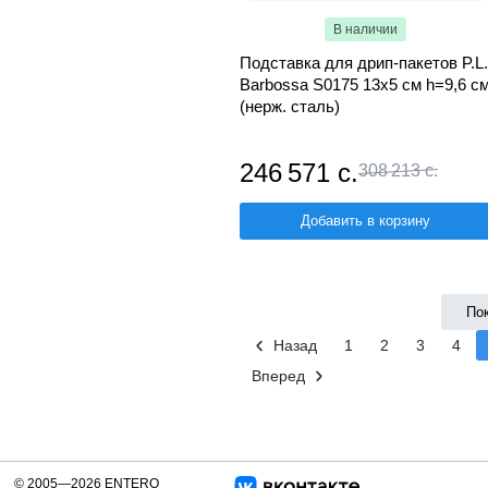
В наличии
Подставка для дрип-пакетов P.L.
Barbossa S0175 13х5 см h=9,6 с
(нерж. сталь)
246 571 с.
308 213 с.
Добавить в корзину
По
Назад
1
2
3
4
Вперед
© 2005—2026 ENTERO