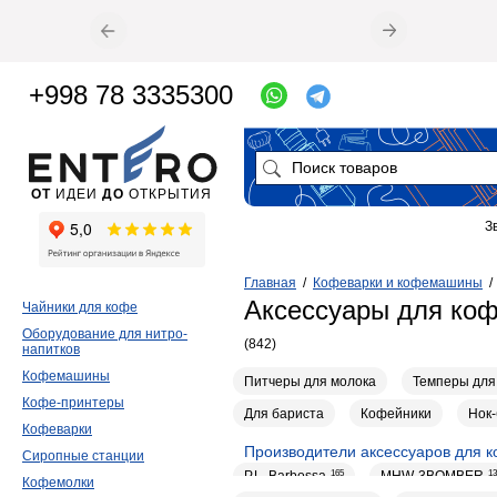
+998 78 3335300
ОТ
ИДЕИ
ДО
ОТКРЫТИЯ
З
Главная
/
Кофеварки и кофемашины
Аксессуары для ко
Чайники для кофе
Оборудование для нитро-
(842)
напитков
Кофемашины
Питчеры для молока
Темперы для
Кофе-принтеры
Для бариста
Кофейники
Нок-
Кофеварки
Производители аксессуаров для 
Сиропные станции
P.L. Barbossa
165
MHW-3BOMBER
13
Кофемолки