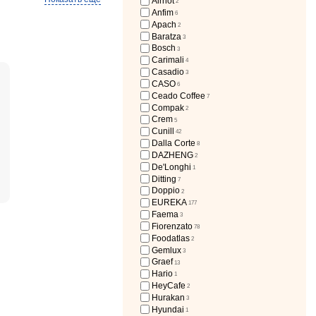
Airhot
2
Anfim
6
nig
12
Apach
2
Baratza
3
Bosch
3
Carimali
4
Casadio
3
CASO
6
Ceado Coffee
7
1
Compak
2
Crem
i
1
5
Cunill
42
Dalla Corte
8
DAZHENG
2
De'Longhi
1
Ditting
7
Doppio
2
EUREKA
177
Faema
3
Fiorenzato
78
Foodatlas
2
Gemlux
3
Graef
13
Hario
1
HeyCafe
2
Hurakan
3
Hyundai
1