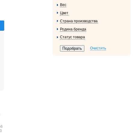
Вес
Цвет
Страна производства
Родина бренда
Статус товара
Очистить
я
56
.3