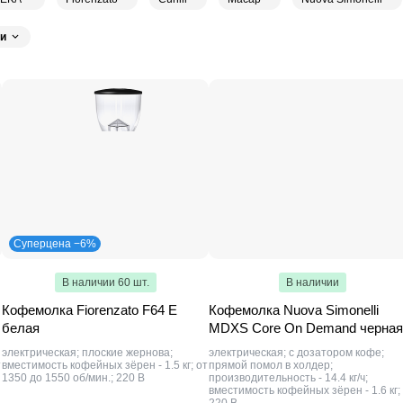
SMEG
16
Santos
16
Victoria Arduino
14
Graef
13
Mahlkoe
и
voni
8
Ditting
7
Ceado Coffee
7
CASO
6
KitchenAid
6
TO
4
ZeroHero
4
Anfim
3
Adhoc
3
Innovix
3
Bosch
3
Airhot
2
Baratza
2
Compak
2
Apach
2
Foodatlas
2
NG
2
Sanremo
2
Sirman
1
Casadio
1
Faema
1
La Cimbali
Maunfeld
1
Westmark
1
PINECONE
1
Stelvio
1
De'Longh
Суперцена −6%
В наличии 60 шт.
В наличии
Кофемолка Fiorenzato F64 E
Кофемолка Nuova Simonelli
белая
MDXS Core On Demand черная
электрическая; плоские жернова;
электрическая; с дозатором кофе;
т
вместимость кофейных зёрен - 1.5 кг; от
прямой помол в холдер;
1350 до 1550 об/мин.; 220 В
производительность - 14.4 кг/ч;
вместимость кофейных зёрен - 1.6 кг;