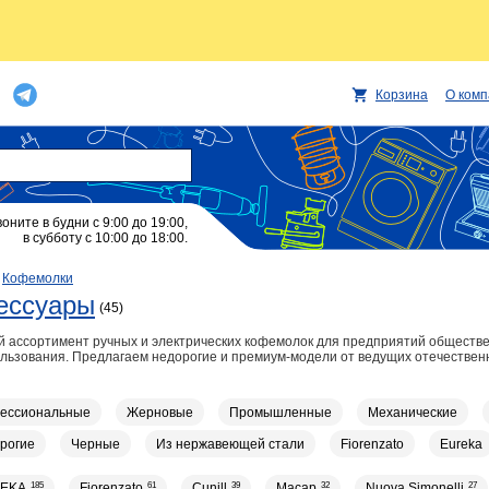
Корзина
О ком
воните в будни с 9:00 до 19:00,
в субботу с 10:00 до 18:00.
/
Кофемолки
ессуары
(45)
й ассортимент ручных и электрических кофемолок для предприятий обществ
ользования. Предлагаем недорогие и премиум-модели от ведущих отечествен
ессиональные
Жерновые
Промышленные
Механические
рогие
Черные
Из нержавеющей стали
Fiorenzato
Eureka
EKA
185
Fiorenzato
61
Cunill
39
Macap
32
Nuova Simonelli
27