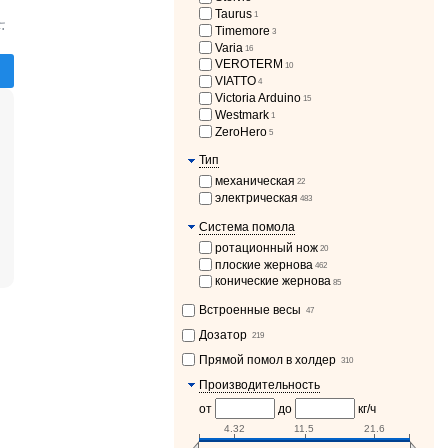
Taurus
1
.
Timemore
3
Varia
16
VEROTERM
10
VIATTO
4
Victoria Arduino
15
Westmark
1
ZeroHero
5
Тип
механическая
22
электрическая
483
Система помола
ротационный нож
20
плоские жернова
462
конические жернова
85
Встроенные весы
47
Дозатор
219
Прямой помол в холдер
310
Производительность
от
до
кг/ч
4.32
11.5
21.6