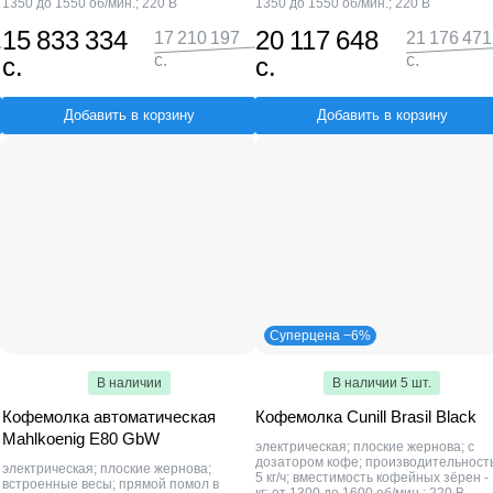
1350 до 1550 об/мин.; 220 В
1350 до 1550 об/мин.; 220 В
15 833 334
20 117 648
17 210 197
21 176 471
с.
с.
с.
с.
Добавить в корзину
Добавить в корзину
Суперцена −6%
В наличии
В наличии 5 шт.
Кофемолка автоматическая
Кофемолка Cunill Brasil Black
Mahlkoenig E80 GbW
электрическая; плоские жернова; с
дозатором кофе; производительность
электрическая; плоские жернова;
5 кг/ч; вместимость кофейных зёрен -
встроенные весы; прямой помол в