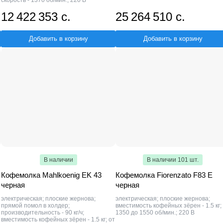
скорость - 1370 об/мин.; 220 В
12 422 353 с.
25 264 510 с.
Добавить в корзину
Добавить в корзину
В наличии
В наличии 101 шт.
Кофемолка Mahlkoenig EK 43
Кофемолка Fiorenzato F83 E
черная
черная
электрическая; плоские жернова;
электрическая; плоские жернова;
прямой помол в холдер;
вместимость кофейных зёрен - 1.5 кг;
производительность - 90 кг/ч;
1350 до 1550 об/мин.; 220 В
вместимость кофейных зёрен - 1.5 кг; от