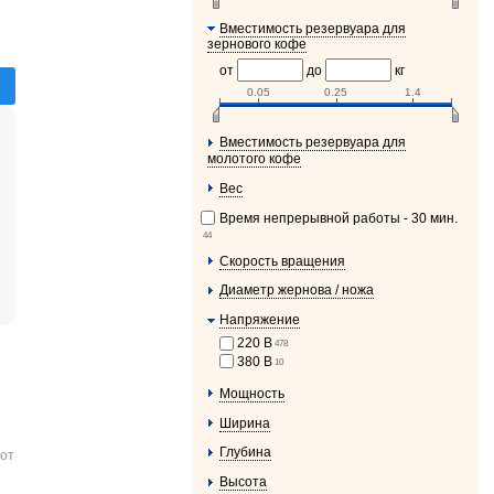
Вместимость резервуара для
зернового кофе
от
до
кг
0.05
0.25
1.4
Вместимость резервуара для
молотого кофе
Вес
Время непрерывной работы - 30 мин.
44
Скорость вращения
Диаметр жернова / ножа
Напряжение
220 В
478
380 В
10
Мощность
Ширина
Глубина
 от
Высота