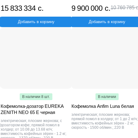
15 833 334 с.
9 900 000 с.
10 760 785 с
Добавить в корзину
Добавить в корзину
В наличии 8 шт.
В наличии
Кофемолка-дозатор EUREKA
Кофемолка Anfim Luna белая
ZENITH NEO 65 E черная
электрическая; плоские жернова;
прямой помол в холдер; от 1 до 2 кг/ч;
электрическая; плоские жернова; с
вместимость кофейных зёрен - 2 кг;
/
дозатором кофе; прямой помол в
скорость - 1500 об/мин.; 220 В
холдер; от 10.08 до 13.68 кг/ч;
вместимость кофейных зёрен - 1.2 кг;