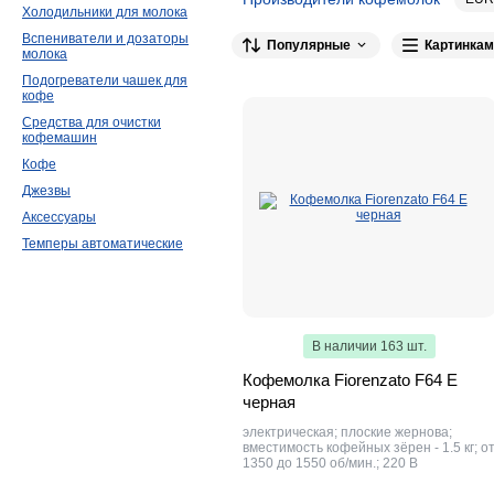
Холодильники для молока
1Zpresso
20
Rancilio
17
Varia
17
Вспениватели и дозаторы
Популярные
Картинкам
молока
VEROTERM
10
Mazzer
9
La Pa
Подогреватели чашек для
Rommelsbacher
5
Leon
5
VIAT
кофе
Средства для очистки
OROMO
3
Quamar
2
Hurakan
2
кофемашин
Profi Cook
2
Doppio
2
DAZHE
Кофе
Princess
1
Carimali
1
Taurus
1
Джезвы
Аксессуары
P.L. Barbossa
1
Hyundai
1
Темперы автоматические
В наличии 163 шт.
Кофемолка Fiorenzato F64 E
черная
электрическая; плоские жернова;
вместимость кофейных зёрен - 1.5 кг; о
1350 до 1550 об/мин.; 220 В