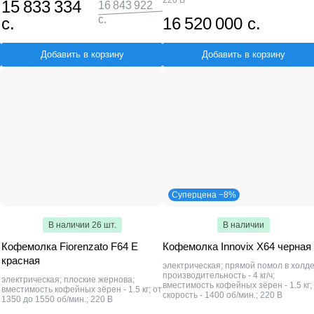
220 В
15 833 334
16 843 922
с.
с.
16 520 000 с.
Добавить в корзину
Добавить в корзину
Суперцена −8%
В наличии 26 шт.
В наличии
Кофемолка Fiorenzato F64 E
Кофемолка Innovix X64 черная
красная
электрическая; прямой помол в холде
производительность - 4 кг/ч;
электрическая; плоские жернова;
вместимость кофейных зёрен - 1.5 кг;
вместимость кофейных зёрен - 1.5 кг; от
скорость - 1400 об/мин.; 220 В
1350 до 1550 об/мин.; 220 В