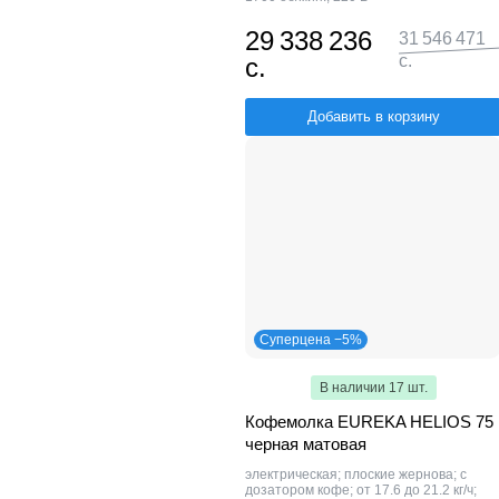
29 338 236
31 546 471
с.
с.
Добавить в корзину
Суперцена −5%
В наличии 17 шт.
Кофемолка EUREKA HELIOS 75
черная матовая
электрическая; плоские жернова; с
дозатором кофе; от 17.6 до 21.2 кг/ч;