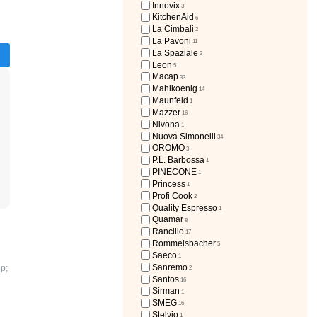
Innovix
3
KitchenAid
6
La Cimbali
2
La Pavoni
11
La Spaziale
3
Leon
5
Macap
33
Mahlkoenig
14
Maunfeld
1
Mazzer
16
Nivona
1
Nuova Simonelli
34
OROMO
3
P.L. Barbossa
1
PINECONE
1
Princess
1
Profi Cook
2
Quality Espresso
1
Quamar
8
Rancilio
17
Rommelsbacher
5
Saeco
1
Sanremo
р;
2
Santos
16
Sirman
1
SMEG
16
Stelvio
1