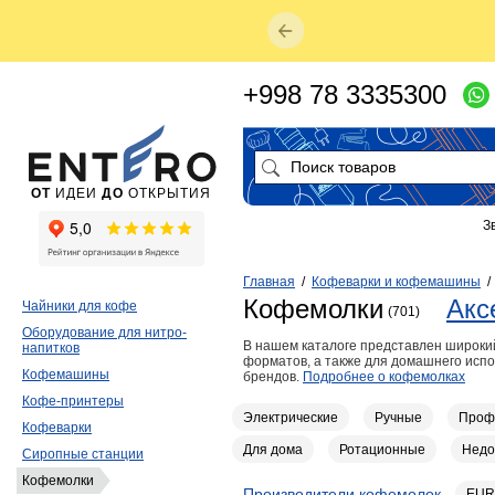
+998 78 3335300
ОТ
ИДЕИ
ДО
ОТКРЫТИЯ
З
Главная
/
Кофеварки и кофемашины
Кофемолки
Акс
Чайники для кофе
(701)
Оборудование для нитро-
В нашем каталоге представлен широки
напитков
форматов, а также для домашнего исп
Кофемашины
брендов.
Подробнее о кофемолках
Кофе-принтеры
Электрические
Ручные
Проф
Кофеварки
Для дома
Ротационные
Недо
Сиропные станции
Кофемолки
Производители кофемолок
EUR