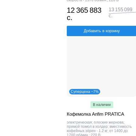
скорость - 1370 об/мин.; 220 В
12 365 883
13 155 099
с.
с.
Добавить в корзину
Суперцена −7%
В наличии
Кофемолка Anfim PRATICA
электрическая; плоские жернова;
прямой помол в холдер; вместимость
кофейных зёрен - 1.2 кг; от 1400 до
1700 об/мин.; 220 В