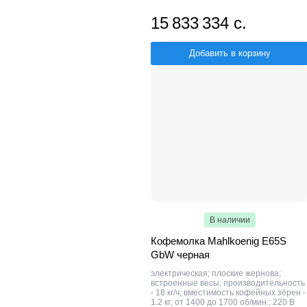
15 833 334 с.
Добавить в корзину
В наличии
Кофемолка Mahlkoenig E65S
GbW черная
электрическая; плоские жернова;
встроенные весы; производительность
- 18 кг/ч; вместимость кофейных зёрен -
1.2 кг; от 1400 до 1700 об/мин.; 220 В