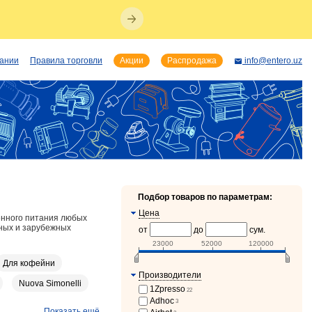
пании
Правила торговли
Акции
Распродажа
info@entero.uz
Подбор товаров по параметрам:
Цена
енного питания любых
ных и зарубежных
от
до
сум.
23000
52000
120000
Для кофейни
Производители
Nuova Simonelli
1Zpresso
22
Adhoc
3
Показать ещё