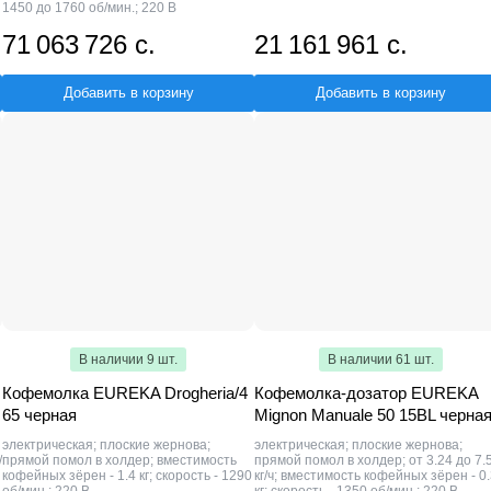
1450 до 1760 об/мин.; 220 В
71 063 726 с.
21 161 961 с.
Добавить в корзину
Добавить в корзину
В наличии 9 шт.
В наличии 61 шт.
Кофемолка EUREKA Drogheria/4
Кофемолка-дозатор EUREKA
65 черная
Mignon Manuale 50 15BL черна
электрическая; плоские жернова;
электрическая; плоские жернова;
/
прямой помол в холдер; вместимость
прямой помол в холдер; от 3.24 до 7.
кофейных зёрен - 1.4 кг; скорость - 1290
кг/ч; вместимость кофейных зёрен - 0