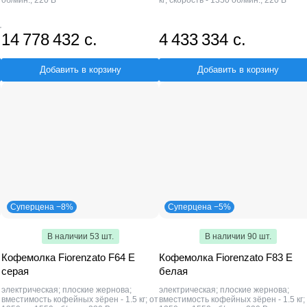
об/мин.; 220 В
кг; скорость - 1350 об/мин.; 220 В
14 778 432 с.
4 433 334 с.
Добавить в корзину
Добавить в корзину
Суперцена −8%
Суперцена −5%
В наличии 53 шт.
В наличии 90 шт.
Кофемолка Fiorenzato F64 E
Кофемолка Fiorenzato F83 E
серая
белая
электрическая; плоские жернова;
электрическая; плоские жернова;
вместимость кофейных зёрен - 1.5 кг; от
вместимость кофейных зёрен - 1.5 кг;