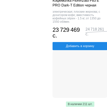
Кофемолка Fiorenzato F83 E
PRO Dark-T Edition черная
электрическая; плоские жернова; с
дозатором кофе; вместимость
кофейных зёрен - 1.5 кг; от 1350 до
1550 об/мин.
23 729 469
24 718 261
с.
с.
Добавить в корзину
В наличии 211 шт.