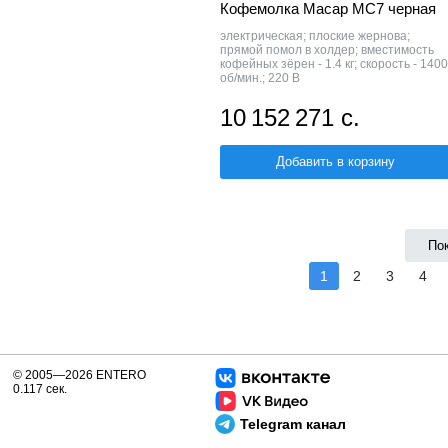
Кофемолка Macap MC7 черная
электрическая; плоские жернова;
прямой помол в холдер; вместимость
кофейных зёрен - 1.4 кг; скорость - 1400
об/мин.; 220 В
10 152 271 с.
Добавить в корзину
По
1
2
3
4
© 2005—2026 ENTERO
0.117 сек.
Telegram канал