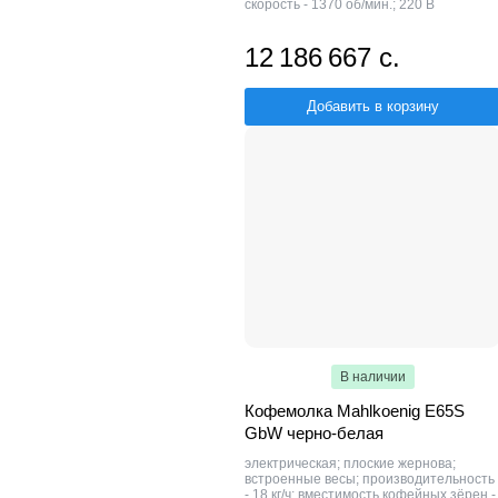
скорость - 1370 об/мин.; 220 В
12 186 667 с.
Добавить в корзину
В наличии
Кофемолка Mahlkoenig E65S
GbW черно-белая
электрическая; плоские жернова;
встроенные весы; производительность
- 18 кг/ч; вместимость кофейных зёрен -