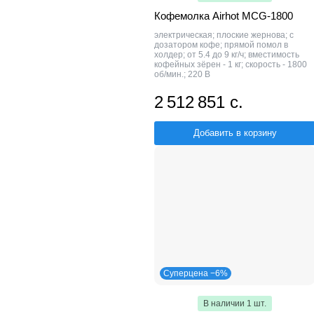
Кофемолка Airhot MCG-1800
электрическая; плоские жернова; с
дозатором кофе; прямой помол в
холдер; от 5.4 до 9 кг/ч; вместимость
кофейных зёрен - 1 кг; скорость - 1800
об/мин.; 220 В
2 512 851 с.
Добавить в корзину
Суперцена −6%
В наличии 1 шт.