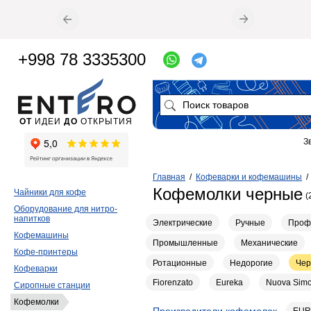
+998 78 3335300
ОТ
ИДЕИ
ДО
ОТКРЫТИЯ
З
Главная
/
Кофеварки и кофемашины
Кофемолки черные
Чайники для кофе
(
Оборудование для нитро-
напитков
Электрические
Ручные
Проф
Кофемашины
Промышленные
Механические
Кофе-принтеры
Ротационные
Недорогие
Че
Кофеварки
Fiorenzato
Eureka
Nuova Simo
Сиропные станции
Кофемолки
Производители кофемолок