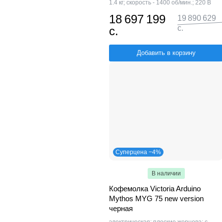
1.4 кг; скорость - 1400 об/мин.; 220 В
18 697 199
19 890 629
с.
с.
Добавить в корзину
Суперцена −4%
В наличии
Кофемолка Victoria Arduino
Mythos MYG 75 new version
черная