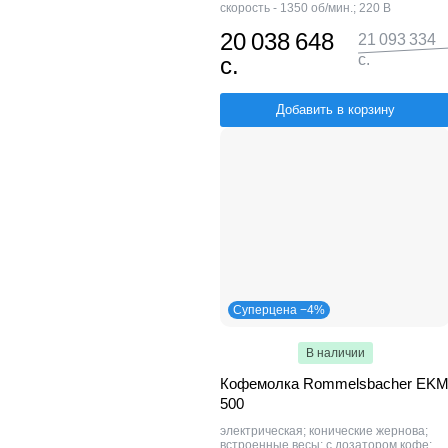
скорость - 1350 об/мин.; 220 В
20 038 648
21 093 334
с.
с.
Добавить в корзину
Суперцена −4%
В наличии
Кофемолка Rommelsbacher EK
500
электрическая; конические жернова;
встроенные весы; с дозатором кофе;