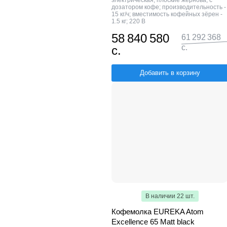
электрическая; плоские жернова; с
дозатором кофе; производительность -
15 кг/ч; вместимость кофейных зёрен -
1.5 кг; 220 В
58 840 580
61 292 368
с.
с.
Добавить в корзину
В наличии 22 шт.
Кофемолка EUREKA Atom
Excellence 65 Matt black