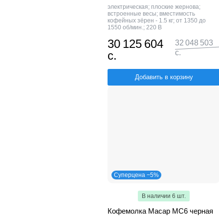
электрическая; плоские жернова;
встроенные весы; вместимость
кофейных зёрен - 1.5 кг; от 1350 до
1550 об/мин.; 220 В
30 125 604
32 048 503
с.
с.
Добавить в корзину
Суперцена −5%
В наличии 6 шт.
Кофемолка Macap MC6 черная