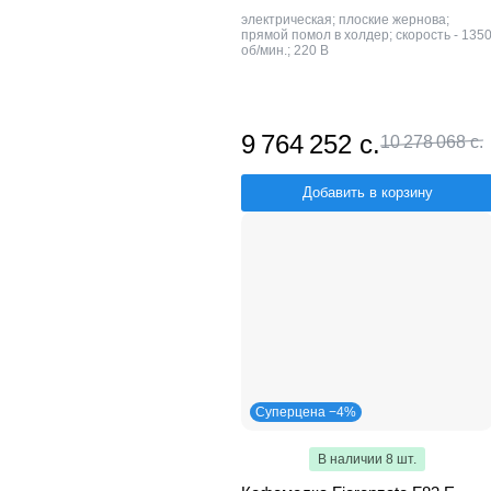
электрическая; плоские жернова;
прямой помол в холдер; скорость - 135
об/мин.; 220 В
9 764 252 с.
10 278 068 с.
Добавить в корзину
Суперцена −4%
В наличии 8 шт.