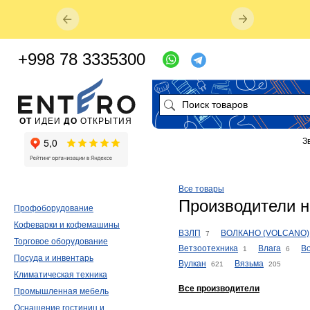
+998 78 3335300
ОТ
ИДЕИ
ДО
ОТКРЫТИЯ
З
Все товары
Производители н
Профоборудование
Кофеварки и кофемашины
ВЗЛП
ВОЛКАНО (VOLCANO)
7
Торговое оборудование
Ветзоотехника
Влага
В
1
6
Посуда и инвентарь
Вулкан
Вязьма
621
205
Климатическая техника
Все производители
Промышленная мебель
Оснащение гостиниц и