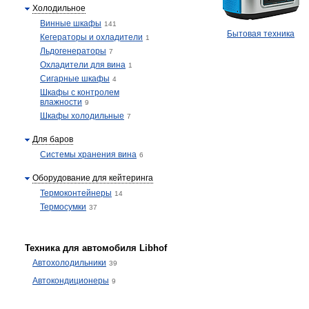
Холодильное
Винные шкафы
141
Бытовая техника
Кегераторы и охладители
1
Льдогенераторы
7
Охладители для вина
1
Сигарные шкафы
4
Шкафы с контролем
влажности
9
Шкафы холодильные
7
Для баров
Системы хранения вина
6
Оборудование для кейтеринга
Термоконтейнеры
14
Термосумки
37
Техника для автомобиля Libhof
Автохолодильники
39
Автокондиционеры
9