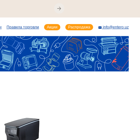
и
Правила торговли
Акции
Распродажа
info@entero.uz