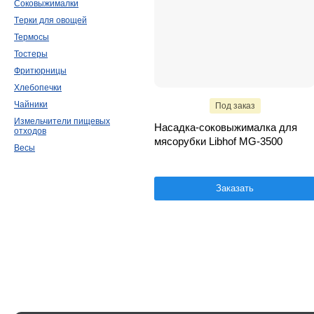
Соковыжималки
Тeрки для овощей
Термосы
Тостеры
Фритюрницы
Хлебопечки
Чайники
Под заказ
Измельчители пищевых
Насадка-соковыжималка для
отходов
мясорубки Libhof MG-3500
Весы
Заказать