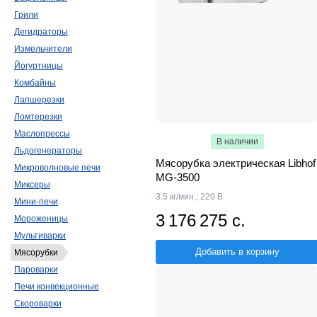
Грили
Дегидраторы
Измельчители
Йогуртницы
Комбайны
Лапшерезки
Ломтерезки
Маслопрессы
В наличии
Льдогенераторы
Мясорубка электрическая Libhof
Микроволновые печи
MG-3500
Миксеры
3.5 кг/мин.; 220 В
Мини-печи
3 176 275 с.
Мороженицы
Мультиварки
Добавить в корзину
Мясорубки
Пароварки
Печи конвекционные
Скороварки