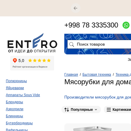
+998 78 3335300
ОТ
ИДЕИ
ДО
ОТКРЫТИЯ
З
Главная
/
Бытовая техника
/
Техника 
Мясорубки для дома
Попкорницы
Яйцеварки
Аппараты Sous Vide
Производители мясорубок для до
Блендеры
Black+Decker
2
Profi Cook
1
H
Аэрогрили
Популярные
Картинкам
Блинницы
Бутербродницы
Вафельницы