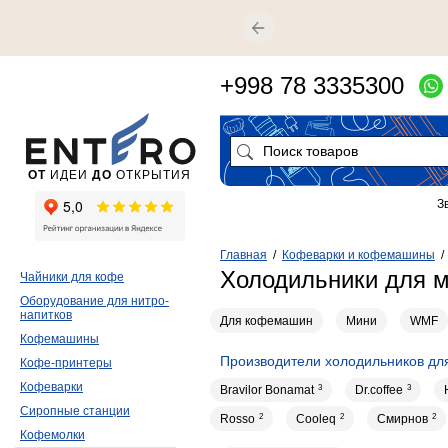
+998 78 3335300
ОТ
ИДЕИ
ДО
ОТКРЫТИЯ
З
Главная
/
Кофеварки и кофемашины
Холодильники для м
Чайники для кофе
Оборудование для нитро-
напитков
Для кофемашин
Мини
WMF
Кофемашины
Производители холодильников дл
Кофе-принтеры
Кофеварки
Bravilor Bonamat
3
Dr.coffee
3
Сиропные станции
Rosso
2
Cooleq
2
Смирнов
2
Кофемолки