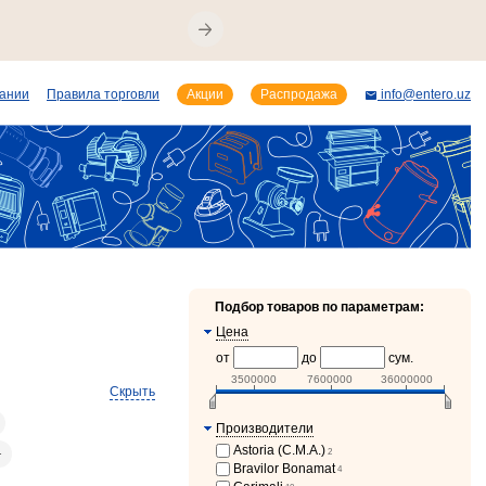
пании
Правила торговли
Акции
Распродажа
info@entero.uz
Подбор товаров по параметрам:
Цена
от
до
сум.
3500000
7600000
36000000
Скрыть
Производители
Astoria (C.M.A.)
2
1
Bravilor Bonamat
4