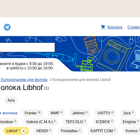
Корзина
О ком
воните в будни с 9:00 до 19:00,
в субботу с 10:00 до 18:00.
/
Холодильники для молока
/
Холодильники для молока Libhof
олока Libhof
(1)
Jura
я молока
Franke
13
WMF
9
Jetinno
5
VIATTO
4
Jura
3
Hurakan
3
Astoria (C.M.A.)
2
TEFCOLD
2
ICEBOX
2
Enigma
2
Libhof
1
HENDI
1
Foodatlas
1
KAFFIT COM
1
Koreco