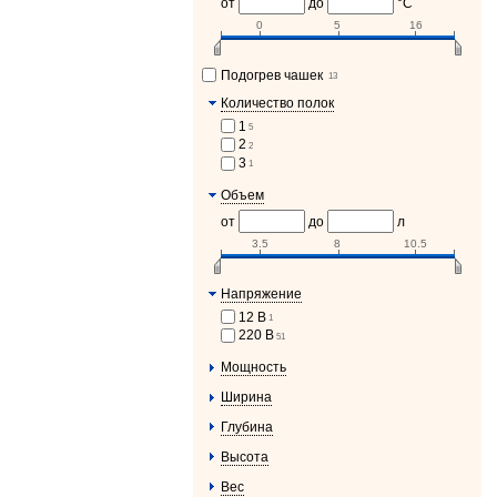
от
до
°C
0
5
16
Подогрев чашек
13
Количество полок
1
5
2
2
3
1
Объем
от
до
л
3.5
8
10.5
Напряжение
12 В
1
220 В
51
Мощность
Ширина
Глубина
Высота
Вес