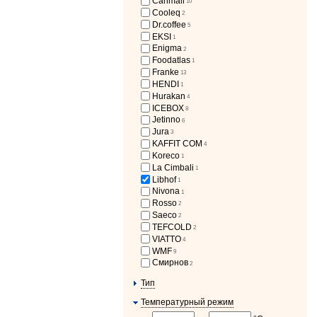
Carimali
10
Cooleq
2
Dr.coffee
5
EKSI
1
Enigma
2
Foodatlas
1
Franke
13
HENDI
1
Hurakan
4
ICEBOX
8
Jetinno
6
Jura
3
KAFFIT COM
4
Koreco
1
La Cimbali
1
Libhof
1
Nivona
1
Rosso
2
Saeco
2
TEFCOLD
2
VIATTO
4
WMF
9
Смирнов
2
Тип
Температурный режим