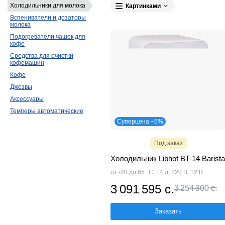
Холодильники для молока
Картинками
Вспениватели и дозаторы
молока
Подогреватели чашек для
кофе
Средства для очистки
кофемашин
Кофе
Джезвы
Аксессуары
Темперы автоматические
Суперцена −5%
Под заказ
Холодильник Libhof BT-14 Barista
от -28 до 65 °C; 14 л; 220 В, 12 В
3 091 595 с.
3 254 300 с.
Заказать