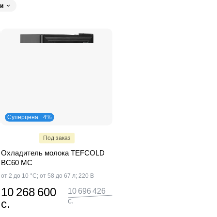
и
Суперцена −4%
Под заказ
Охладитель молока TEFCOLD
BC60 MC
от 2 до 10 °C; от 58 до 67 л; 220 В
10 268 600
10 696 426
с.
с.