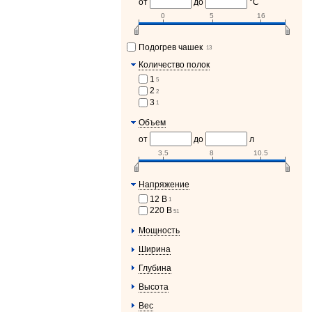
от
до
°C
0
5
16
Подогрев чашек
13
Количество полок
1
5
2
2
3
1
Объем
от
до
л
3.5
8
10.5
Напряжение
12 В
1
220 В
51
Мощность
Ширина
Глубина
Высота
Вес