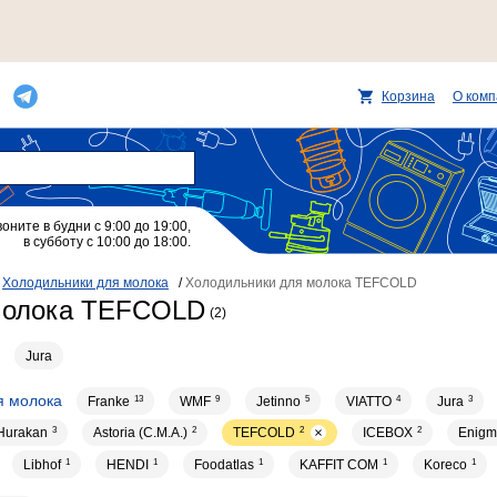
Корзина
О ком
воните в будни с 9:00 до 19:00,
в субботу с 10:00 до 18:00.
/
Холодильники для молока
/
Холодильники для молока TEFCOLD
молока TEFCOLD
(2)
Jura
я молока
Franke
13
WMF
9
Jetinno
5
VIATTO
4
Jura
3
Hurakan
3
Astoria (C.M.A.)
2
TEFCOLD
2
ICEBOX
2
Enigm
Libhof
1
HENDI
1
Foodatlas
1
KAFFIT COM
1
Koreco
1