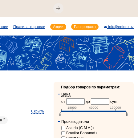
пании
Правила торговли
Акции
Распродажа
info@entero.uz
Подбор товаров по параметрам:
Цена
от
до
сум.
18000
40000
190000
Скрыть
a
2
Производители
Astoria (C.M.A.)
2
Bravilor Bonamat
4