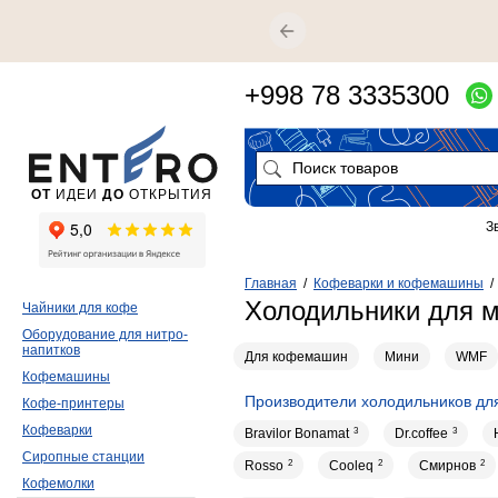
+998 78 3335300
ОТ
ИДЕИ
ДО
ОТКРЫТИЯ
З
Главная
/
Кофеварки и кофемашины
Холодильники для 
Чайники для кофе
Оборудование для нитро-
напитков
Для кофемашин
Мини
WMF
Кофемашины
Производители холодильников дл
Кофе-принтеры
Кофеварки
Bravilor Bonamat
3
Dr.coffee
3
Сиропные станции
Rosso
2
Cooleq
2
Смирнов
2
Кофемолки