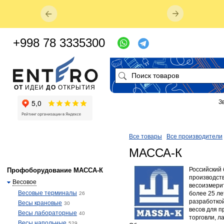
+998 78 3335300
ОТ
ИДЕИ
ДО
ОТКРЫТИЯ
З
Все товары
Все производители
МАССА-К
Российский
Профоборудование МАССА-К
производст
Весовое
весоизмери
Весовые терминалы
более 25 л
26
разработко
Весы крановые
30
весов для 
Весы лабораторные
40
торговли, л
Весы напольные
529