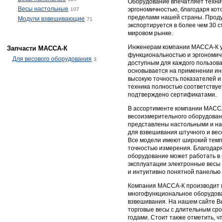
Оборудование впечатляет техни
Весы настольные
эргономичностью, благодаря кот
107
пределами нашей страны. Прод
Модули взвешивающие
71
экспортируется в более чем 30 с
мировом рынке.
Инженерам компании МАССА-К у
Запчасти МАССА-К
функциональностью и эргономич
Для весового оборудования
3
доступным для каждого пользова
основывается на применении и
высокую точность показателей и
техника полностью соответствуе
подтверждено сертификатами.
В ассортименте компании МАССА
весоизмерительного оборудовани
представлены настольными и н
для взвешивания штучного и весо
Все модели имеют широкий темп
точностью измерения. Благодар
оборудование может работать в
эксплуатации электронные вес
и интуитивно понятной панелью 
Компания МАССА-К производит и
многофункциональное оборудова
взвешивания. На нашем сайте В
торговые весы с длительным сро
годами. Стоит также отметить, ч