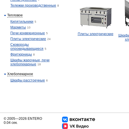
Тележки производственные
8
Тепловое
Кипятильники
5
Мармиты
10
Печи конвекционные
5
Плиты электрические
Шкафы
Плиты электрические
24
хл
Сковороды
опрокидывающиеся
5
Фритюрницы
8
Шкафы жарочные, печи
хлебопекарные
18
Хлебопекарное
Шкафы расстоечные
6
© 2005—2026 ENTERO
0.04 сек.