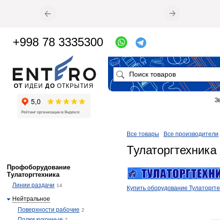
+998 78 3335300
ОТ
ИДЕИ
ДО
ОТКРЫТИЯ
З
Все товары
Все производители
Тулаторгтехника
Профоборудование
Тулаторгтехника
Линии раздачи
14
Купить оборудование Тулаторгт
Нейтральное
Поверхности рабочие
2
Полки кухонные
7