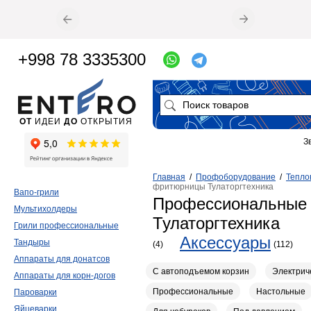
+998 78 3335300
ОТ
ИДЕИ
ДО
ОТКРЫТИЯ
З
Главная
/
Профоборудование
/
Тепло
фритюрницы Тулаторгтехника
Вапо-грили
Профессиональные
Мультихолдеры
Тулаторгтехника
Грили профессиональные
Аксессуары
Тандыры
(4)
(112)
Аппараты для донатсов
С автоподъемом корзин
Электрич
Аппараты для корн-догов
Профессиональные
Настольные
Пароварки
Яйцеварки