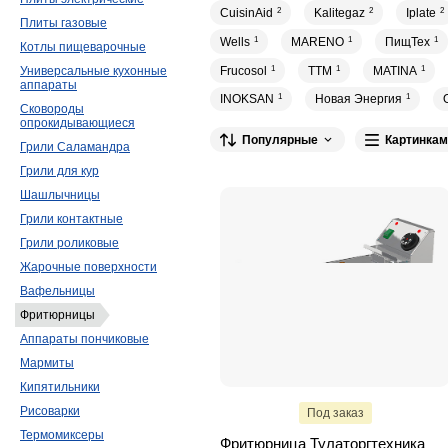
CuisinAid
2
Kalitegaz
2
Iplate
2
Плиты газовые
Wells
1
MARENO
1
ПищТех
1
Котлы пищеварочные
Frucosol
1
ТТМ
1
MATINA
1
Универсальные кухонные
аппараты
INOKSAN
1
Новая Энергия
1
Сковороды
опрокидывающиеся
Популярные
Картинкам
Грили Саламандра
Грили для кур
Шашлычницы
Грили контактные
Грили роликовые
Жарочные поверхности
Вафельницы
Фритюрницы
Аппараты пончиковые
Мармиты
Кипятильники
Рисоварки
Под заказ
Термомиксеры
Фритюрница Тулаторгтехника