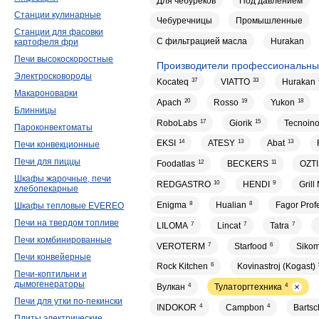
Для чебуреков
Под давлением
Станции кулинарные
Чебуречницы
Промышленные
Станции для фасовки
С фильтрацией масла
Hurakan
картофеля фри
Печи высокоскоростные
Производители профессиональн
Электросковороды
Kocateq
37
VIATTO
33
Hurakan
Макароноварки
Apach
20
Rosso
19
Yukon
18
Блинницы
RoboLabs
17
Giorik
15
Tecnoin
Пароконвектоматы
EKSI
14
ATESY
13
Abat
13
Печи конвекционные
Печи для пиццы
Foodatlas
12
BECKERS
11
OZTI
Шкафы жарочные, печи
REDGASTRO
10
HENDI
9
Grill
хлебопекарные
Enigma
8
Hualian
8
Fagor Prof
Шкафы тепловые EVEREO
Печи на твердом топливе
LILOMA
7
Lincat
7
Tatra
7
Печи комбинированные
VEROTERM
7
Starfood
6
Siko
Печи конвейерные
Rock Kitchen
6
Kovinastroj (Kogast)
Печи-коптильни и
дымогенераторы
Вулкан
4
Тулаторгтехника
4
Печи для утки по-пекински
INDOKOR
4
Campbon
4
Bartsc
Плиты электрические