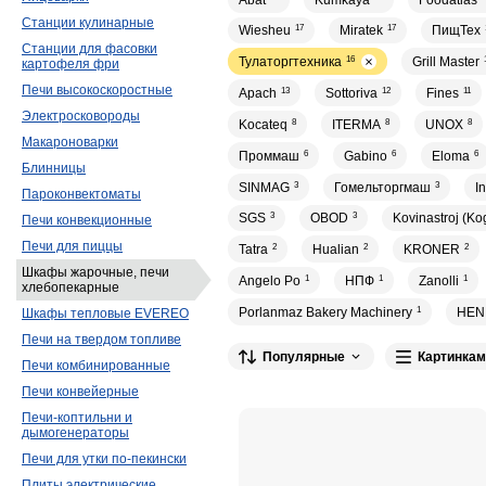
Станции кулинарные
Wiesheu
17
Miratek
17
ПищТех
Станции для фасовки
Тулаторгтехника
16
Grill Master
картофеля фри
Печи высокоскоростные
Apach
13
Sottoriva
12
Fines
11
Электросковороды
Kocateq
8
ITERMA
8
UNOX
8
Макароноварки
Проммаш
6
Gabino
6
Eloma
6
Блинницы
SINMAG
3
Гомельторгмаш
3
I
Пароконвектоматы
SGS
3
OBOD
3
Kovinastroj (Ko
Печи конвекционные
Печи для пиццы
Tatra
2
Hualian
2
KRONER
2
Шкафы жарочные, печи
Angelo Po
1
НПФ
1
Zanolli
1
хлебопекарные
Porlanmaz Bakery Machinery
1
HEN
Шкафы тепловые EVEREO
Печи на твердом топливе
Популярные
Картинкам
Печи комбинированные
Печи конвейерные
Печи-коптильни и
дымогенераторы
Печи для утки по-пекински
Плиты электрические