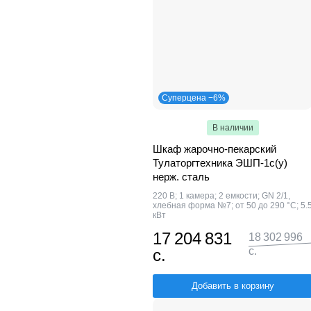
Суперцена −6%
В наличии
Шкаф жарочно-пекарский
Тулаторгтехника ЭШП-1с(у)
нерж. сталь
220 В; 1 камера; 2 емкости; GN 2/1,
хлебная форма №7; от 50 до 290 °С; 5.
кВт
17 204 831
18 302 996
с.
с.
Добавить в корзину