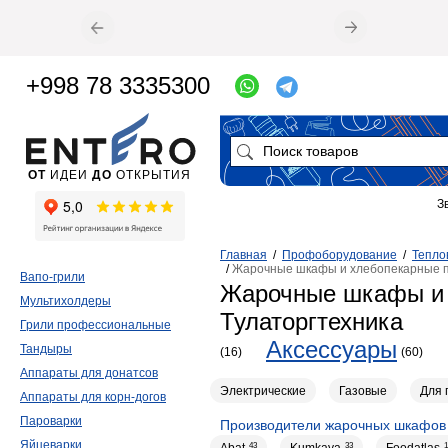
+998 78 3335300
ОТ
ИДЕИ
ДО
ОТКРЫТИЯ
З
Главная
/
Профоборудование
/
Тепло
/
Жарочные шкафы и хлебопекарные п
Вапо-грили
Жарочные шкафы и 
Мультихолдеры
Тулаторгтехника
Грили профессиональные
Аксессуары
Тандыры
(16)
(60)
Аппараты для донатсов
Электрические
Газовые
Для 
Аппараты для корн-догов
Пароварки
Производители жарочных шкафов 
Яйцеварки
Abat
43
Kumkaya
33
Foodatlas
1