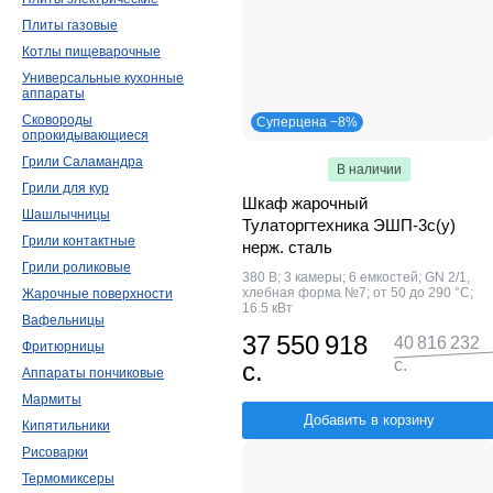
Плиты газовые
Котлы пищеварочные
Универсальные кухонные
аппараты
Сковороды
Суперцена −8%
опрокидывающиеся
Грили Саламандра
В наличии
Грили для кур
Шкаф жарочный
Шашлычницы
Тулаторгтехника ЭШП-3с(у)
Грили контактные
нерж. сталь
Грили роликовые
380 В; 3 камеры; 6 емкостей; GN 2/1,
хлебная форма №7; от 50 до 290 °С;
Жарочные поверхности
16.5 кВт
Вафельницы
37 550 918
40 816 232
Фритюрницы
с.
с.
Аппараты пончиковые
Мармиты
Добавить в корзину
Кипятильники
Рисоварки
Термомиксеры