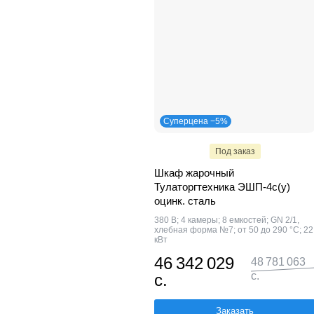
Суперцена −5%
Под заказ
Шкаф жарочный
Тулаторгтехника ЭШП-4с(у)
оцинк. сталь
380 В; 4 камеры; 8 емкостей; GN 2/1,
хлебная форма №7; от 50 до 290 °С; 22
кВт
46 342 029
48 781 063
с.
с.
Заказать