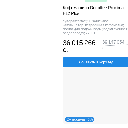
Кофемашина Dr.coffee Proxima
F12 Plus
суперавтомат; 50 чашек/час;
капучинатор; встроенная кофемолка;
помпа для подачи воды; подключение к
водопроводу; 220 В
36 015 266
39 147 054
с.
с.
Добавить в корзину
Суперцена −6%