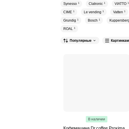
Synesso
1
Clatronic
1
VIATTO
1
CIME
1
Le vending
1
Vatten
1
Grundig
1
Bosch
1
Kuppersber
ROAL
1
Популярные
Картинкам
В наличии
Кофемашина Dr.coffee Proxima