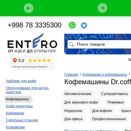
+998 78 3335300
ОТ
ИДЕИ
ДО
ОТКРЫТИЯ
З
Главная
/
Кофеварки и кофемашины
Кофемашины Dr.cof
Чайники для кофе
Оборудование для нитро-
напитков
Автоматические
Суперавтоматы
Кофемашины
Для зернового кофе
Рожковые
Кофе-принтеры
Недорогие
Для кофеен
Крас
Кофеварки
Для офиса
Профессиональные
Сиропные станции
Кофемолки
Производители кофемашин