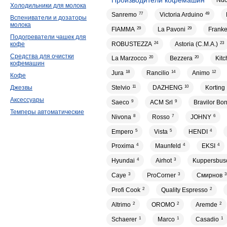
Nuo
Холодильники для молока
Sanremo
77
Victoria Arduino
49
Вспениватели и дозаторы
молока
FIAMMA
29
La Pavoni
29
Frank
Подогреватели чашек для
ROBUSTEZZA
24
Astoria (C.M.A.)
23
кофе
Средства для очистки
La Marzocco
20
Bezzera
20
Kit
кофемашин
Jura
18
Rancilio
14
Animo
12
Кофе
Джезвы
Stelvio
11
DAZHENG
10
Korting
Аксессуары
Saeco
9
ACM Srl
9
Bravilor Bo
Темперы автоматические
Nivona
8
Rosso
7
JOHNY
6
Empero
5
Vista
5
HENDI
4
Proxima
4
Maunfeld
4
EKSI
4
Hyundai
4
Airhot
3
Kuppersbus
Caye
3
ProCorner
3
Смирнов
3
Profi Cook
2
Quality Espresso
2
Altrimo
2
OROMO
2
Aremde
2
Schaerer
1
Marco
1
Casadio
1