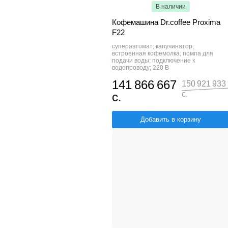
В наличии
Кофемашина Dr.coffee Proxima
F22
суперавтомат; капучинатор;
встроенная кофемолка; помпа для
подачи воды; подключение к
водопроводу; 220 В
141 866 667
150 921 933
с.
с.
Добавить в корзину