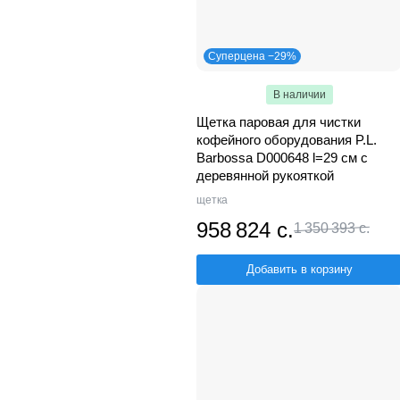
Суперцена −29%
В наличии
Щетка паровая для чистки
кофейного оборудования P.L.
Barbossa D000648 l=29 см с
деревянной рукояткой
щетка
958 824 с.
1 350 393 с.
Добавить в корзину