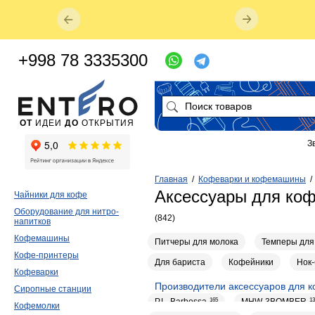
+998 78 3335300
ОТ
ИДЕИ
ДО
ОТКРЫТИЯ
З
Главная
/
Кофеварки и кофемашины
Аксессуары для ко
Чайники для кофе
Оборудование для нитро-
(842)
напитков
Кофемашины
Питчеры для молока
Темперы для
Кофе-принтеры
Для бариста
Кофейники
Нок-
Кофеварки
Производители аксессуаров для 
Сиропные станции
P.L. Barbossa
165
MHW-3BOMBER
13
Кофемолки