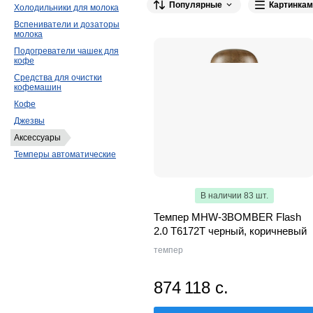
Популярные
Картинкам
MOTTA
51
P.L. Proff Cuisine
41
M
Холодильники для молока
Вспениватели и дозаторы
ZeroHero
16
HENDI
12
Varia
11
молока
REDGASTRO
6
Bravilor Bonamat
5
Подогреватели чашек для
кофе
WMF
3
Jura
3
METAL CRAFT
3
Средства для очистки
кофемашин
SMEG
2
DAZHENG
2
MGSteel
Кофе
Nuova Simonelli
1
Grill Master
1
Джезвы
EKSI
1
KAYMAN
1
Клен
1
Аксессуары
Bezzera
1
Flojet
1
Pujadas
1
Темперы автоматические
В наличии 83 шт.
Темпер MHW-3BOMBER Flash
2.0 T6172T черный, коричневый
темпер
874 118 с.