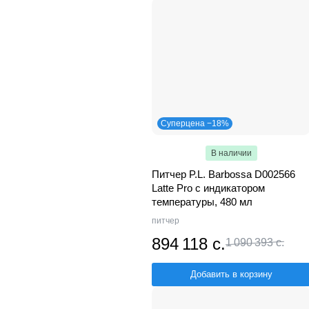
Суперцена −18%
В наличии
Питчер P.L. Barbossa D002566
Latte Pro с индикатором
температуры, 480 мл
питчер
894 118 с.
1 090 393 с.
Добавить в корзину