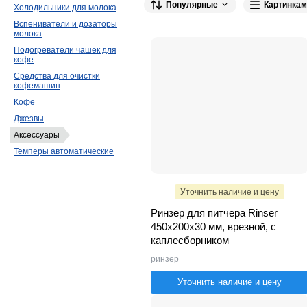
Популярные
Картинкам
MOTTA
51
P.L. Proff Cuisine
41
M
Холодильники для молока
Вспениватели и дозаторы
ZeroHero
16
HENDI
12
Varia
11
молока
Bravilor Bonamat
6
REDGASTRO
6
Подогреватели чашек для
кофе
WMF
3
Jura
3
METAL CRAFT
3
Средства для очистки
кофемашин
SMEG
2
DAZHENG
2
MGSteel
Кофе
Nuova Simonelli
1
Grill Master
1
Джезвы
EKSI
1
KAYMAN
1
Клен
1
Аксессуары
Bezzera
1
Flojet
1
Pujadas
1
Темперы автоматические
Уточнить наличие и цену
Ринзер для питчера Rinser
450х200х30 мм, врезной, с
каплесборником
ринзер
Уточнить наличие и цену