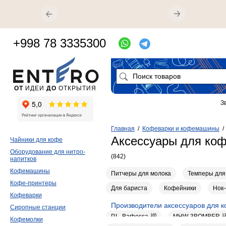
+998 78 3335300
ОТ
ИДЕИ
ДО
ОТКРЫТИЯ
З
Главная
/
Кофеварки и кофемашины
Аксессуары для ко
Чайники для кофе
Оборудование для нитро-
(842)
напитков
Кофемашины
Питчеры для молока
Темперы для
Кофе-принтеры
Для бариста
Кофейники
Нок-
Кофеварки
Производители аксессуаров для 
Сиропные станции
P.L. Barbossa
165
MHW-3BOMBER
13
Кофемолки