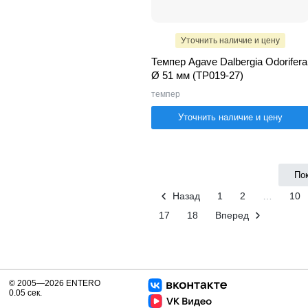
Уточнить наличие и цену
Темпер Agave Dalbergia Odorifera
Ø 51 мм (TP019-27)
темпер
Уточнить наличие и цену
По
Назад
1
2
…
10
17
18
Вперед
© 2005—2026 ENTERO
0.05 сек.