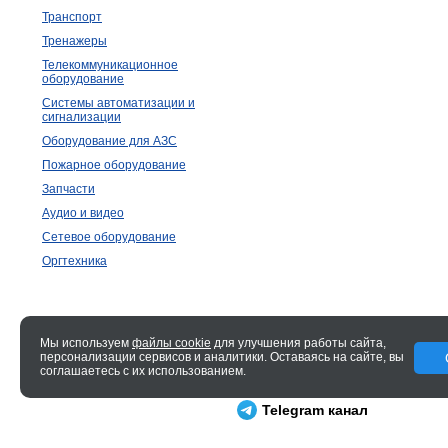
Транспорт
Тренажеры
Телекоммуникационное
оборудование
Системы автоматизации и
сигнализации
Оборудование для АЗС
Пожарное оборудование
Запчасти
Аудио и видео
Сетевое оборудование
Оргтехника
Мы используем
файлы cookie
для улучшения работы сайта,
персонализации сервисов и аналитики. Оставаясь на сайте, вы
© 2005—2026 ENTERO
соглашаетесь с их использованием.
0.019 сек.
Telegram канал