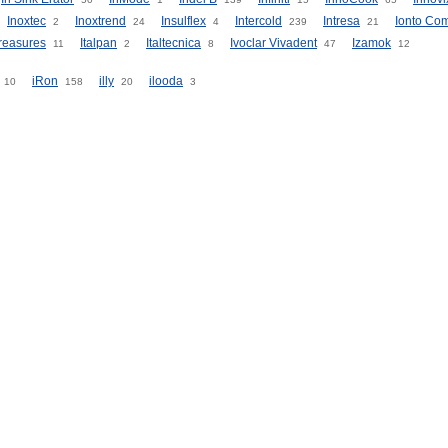
Inoxtec
Inoxtrend
Insulflex
Intercold
Intresa
Ionto Co
2
24
4
239
21
Treasures
Italpan
Italtecnica
Ivoclar Vivadent
Izamok
11
2
8
47
12
iRon
illy
ilooda
10
158
20
3