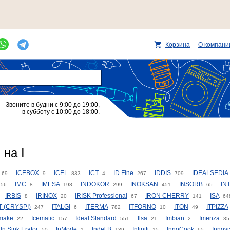
Корзина
О компани
Звоните в будни с 9:00 до 19:00,
в субботу с 10:00 до 18:00.
на I
ICEBOX
ICEL
ICT
ID Fine
IDDIS
IDEALSEDIA
69
9
833
4
267
709
IMC
IMESA
INDOKOR
INOKSAN
INSORB
IN
256
8
198
299
451
65
IRBIS
IRINOX
IRISK Professional
IRON CHERRY
ISA
8
20
67
141
64
 (CRYSPI)
ITALGI
ITERMA
ITFORNO
ITON
ITPIZZA
247
6
782
10
49
make
Icematic
Ideal Standard
Ilsa
Imbian
Imenza
22
157
551
21
2
35
In Sink Erator
InMode
Indel B
Infiniti
InnoCook
Innovi
50
1
139
15
65