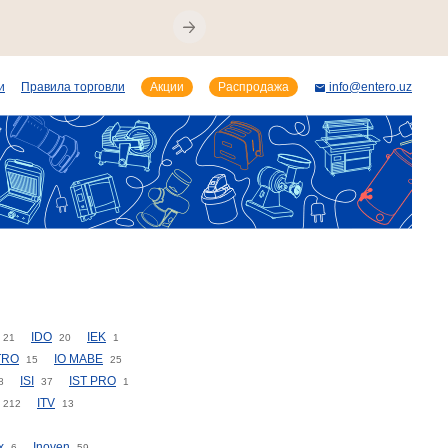
и
Правила торговли
Акции
Распродажа
info@entero.uz
IDO
IEK
21
20
1
TRO
IO MABE
15
25
ISI
IST PRO
8
37
1
ITV
212
13
x
Inoven
6
59