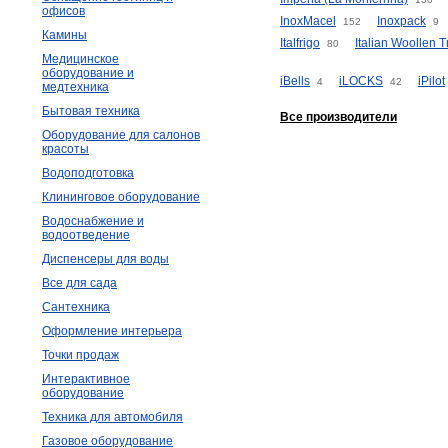
офисов
InoxMacel
Inoxpack
152
9
Камины
Italfrigo
Italian Woollen 
80
Медицинское
оборудование и
iBells
iLOCKS
iPilot
4
42
медтехника
Бытовая техника
Все производители
Оборудование для салонов
красоты
Водоподготовка
Клининговое оборудование
Водоснабжение и
водоотведение
Диспенсеры для воды
Все для сада
Сантехника
Оформление интерьера
Точки продаж
Интерактивное
оборудование
Техника для автомобиля
Газовое оборудование