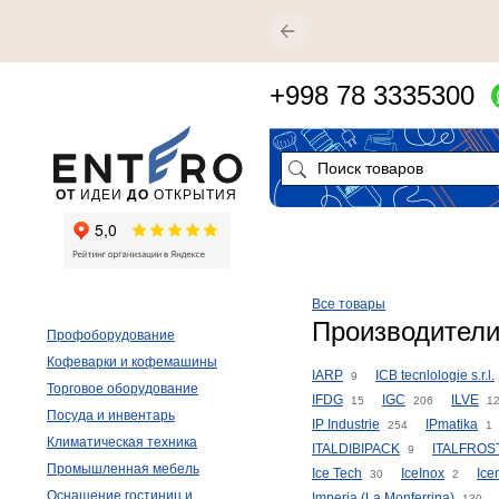
+998 78 3335300
ОТ
ИДЕИ
ДО
ОТКРЫТИЯ
Все товары
Производители 
Профоборудование
Кофеварки и кофемашины
IARP
ICB tecnlologie s.r.l.
9
Торговое оборудование
IFDG
IGC
ILVE
15
206
1
Посуда и инвентарь
IP Industrie
IPmatika
254
1
Климатическая техника
ITALDIBIPACK
ITALFROST
9
Промышленная мебель
Ice Tech
IceInox
Ice
30
2
Оснащение гостиниц и
Imperia (La Monferrina)
130